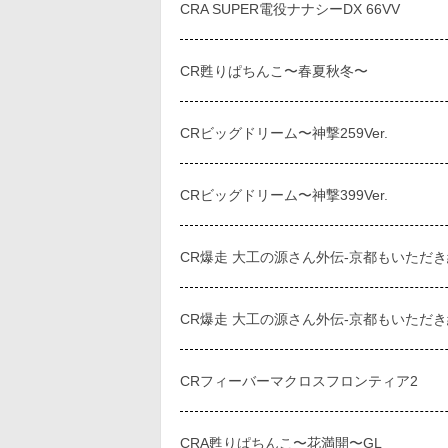
CRA SUPER電役ナナシーDX 66VV
CR甦りぱちんこ〜春夏秋冬〜
CRビッグドリーム〜神撃259Ver.
CRビッグドリーム〜神撃399Ver.
CR爆走 大工の源さん外伝-京都もいただき
CR爆走 大工の源さん外伝-京都もいただき
CRフィーバーマクロスフロンティア2
CRA甦りぱちんこ〜花満開〜GL