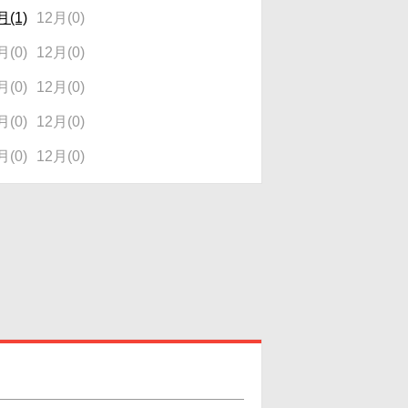
月(1)
12月(0)
月(0)
12月(0)
月(0)
12月(0)
月(0)
12月(0)
月(0)
12月(0)