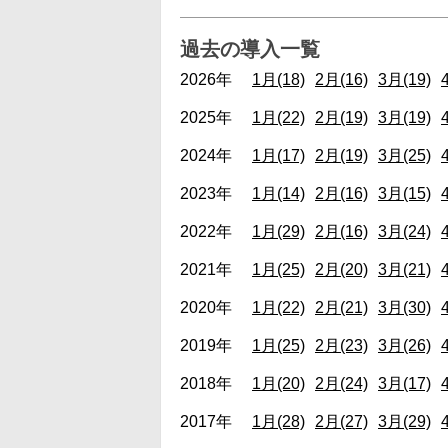
過去の導入一覧
2026年
1月(18)
2月(16)
3月(19)
2025年
1月(22)
2月(19)
3月(19)
2024年
1月(17)
2月(19)
3月(25)
2023年
1月(14)
2月(16)
3月(15)
2022年
1月(29)
2月(16)
3月(24)
2021年
1月(25)
2月(20)
3月(21)
2020年
1月(22)
2月(21)
3月(30)
2019年
1月(25)
2月(23)
3月(26)
2018年
1月(20)
2月(24)
3月(17)
2017年
1月(28)
2月(27)
3月(29)