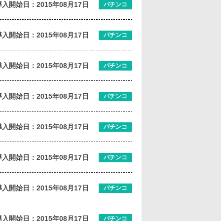
導入開始日：2015年08月17日
パチンコ
導入開始日：2015年08月17日
パチンコ
導入開始日：2015年08月17日
パチンコ
導入開始日：2015年08月17日
パチンコ
導入開始日：2015年08月17日
パチンコ
導入開始日：2015年08月17日
パチンコ
導入開始日：2015年08月17日
パチンコ
導入開始日：2015年08月17日
パチンコ