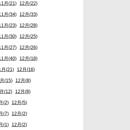
11月(21)
12月(22)
11月(34)
12月(33)
11月(23)
12月(28)
11月(30)
12月(25)
11月(27)
12月(26)
11月(40)
12月(18)
1月(21)
12月(16)
月(15)
12月(8)
月(12)
12月(8)
月(2)
12月(5)
月(7)
12月(2)
月(1)
12月(2)