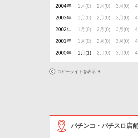
2004年
1月(0)
2月(0)
3月(0)
4
2003年
1月(0)
2月(0)
3月(0)
4
2002年
1月(0)
2月(0)
3月(0)
4
2001年
1月(0)
2月(0)
3月(0)
4
2000年
1月(1)
2月(0)
3月(0)
4
パチンコ・パチスロ店