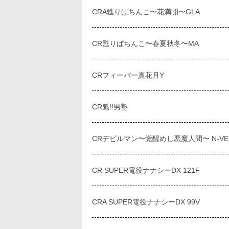
CRA甦りぱちんこ〜花満開〜GLA
CR甦りぱちんこ〜春夏秋冬〜MA
CRフィーバー真花月Y
CR魁!!男塾
CRデビルマン〜覚醒めし悪魔人間〜 N-VE
CR SUPER電役ナナシーDX 121F
CRA SUPER電役ナナシーDX 99V