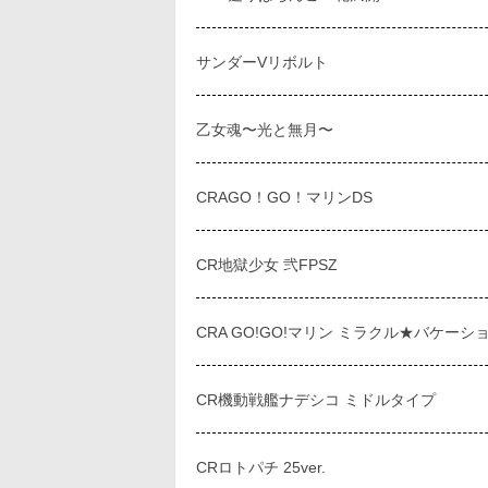
サンダーVリボルト
乙女魂〜光と無月〜
CRAGO！GO！マリンDS
CR地獄少女 弐FPSZ
CRA GO!GO!マリン ミラクル★バケーシ
CR機動戦艦ナデシコ ミドルタイプ
CRロトパチ 25ver.