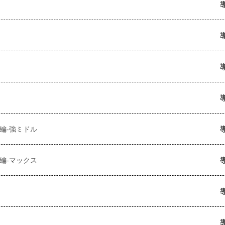
編-強ミドル
編-マックス