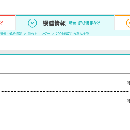
/演出・解析情報
新台カレンダー
2006年07月の導入機種