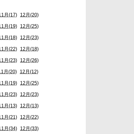
11月(17)
12月(20)
11月(19)
12月(25)
11月(18)
12月(23)
11月(22)
12月(18)
11月(23)
12月(26)
11月(20)
12月(12)
11月(19)
12月(25)
11月(23)
12月(23)
11月(13)
12月(13)
11月(21)
12月(22)
11月(34)
12月(33)