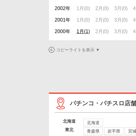
2002年
1月(0)
2月(0)
3月(0)
4
2001年
1月(0)
2月(0)
3月(0)
4
2000年
1月(1)
2月(0)
3月(0)
4
パチンコ・パチスロ店
北海道
北海道
東北
青森県
岩手県
宮