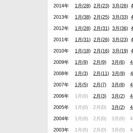
2014年
1月(28)
2月(23)
3月(26)
2013年
1月(38)
2月(25)
3月(33)
2012年
1月(28)
2月(31)
3月(36)
2011年
1月(31)
2月(26)
3月(23)
2010年
1月(18)
2月(16)
3月(19)
2009年
1月(9)
2月(9)
3月(6)
4
2008年
1月(3)
2月(11)
3月(9)
4
2007年
1月(5)
2月(7)
3月(8)
4
2006年
1月(0)
2月(3)
3月(2)
4
2005年
1月(0)
2月(0)
3月(2)
4
2004年
1月(0)
2月(0)
3月(0)
4
2003年
1月(0)
2月(0)
3月(0)
4