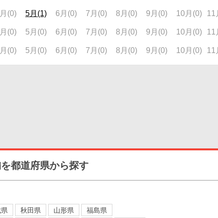
月(0)
5月(1)
6月(0)
7月(0)
8月(0)
9月(0)
10月(0)
11
月(0)
5月(0)
6月(0)
7月(0)
8月(0)
9月(0)
10月(0)
11
月(0)
5月(0)
6月(0)
7月(0)
8月(0)
9月(0)
10月(0)
11
舗を都道府県から探す
城県
秋田県
山形県
福島県