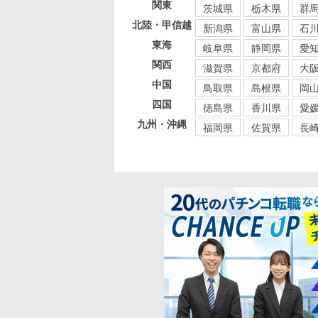
関東
茨城県
栃木県
群
北陸・甲信越
新潟県
富山県
石
東海
岐阜県
静岡県
愛
関西
滋賀県
京都府
大
中国
鳥取県
島根県
岡
四国
徳島県
香川県
愛
九州・沖縄
福岡県
佐賀県
長