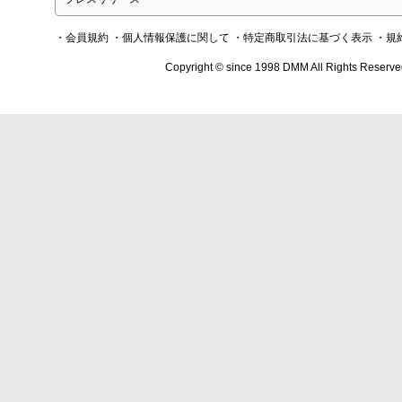
・会員規約
・個人情報保護に関して
・特定商取引法に基づく表示
・規
Copyright © since 1998 DMM All Rights Reserve