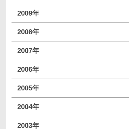
2009年
2008年
2007年
2006年
2005年
2004年
2003年