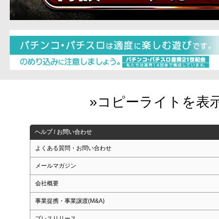
ヘルプ / お問い合わせ
よくある質問・お問い合わせ
メールマガジン
会社概要
事業提携・事業譲渡(M&A)
プレスリリース