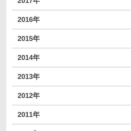
2017年
2016年
2015年
2014年
2013年
2012年
2011年