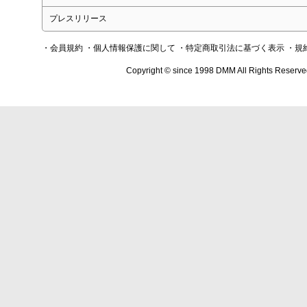
プレスリリース
・会員規約
・個人情報保護に関して
・特定商取引法に基づく表示
・規
Copyright © since 1998 DMM All Rights Reserve