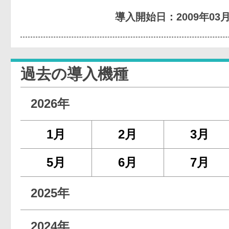
導入開始日：2009年03月
過去の導入機種
2026年
1月
2月
3月
5月
6月
7月
2025年
2024年