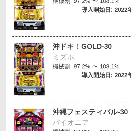
機械割: 97.2% 〜 108.1%
導入開始日: 2022
沖ドキ！GOLD-30
ミズホ
機械割: 97.2% 〜 108.1%
導入開始日: 2022
沖縄フェスティバル-30
パイオニア