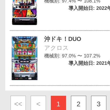
機械割: 97.4% 〜 108.1%
導入開始日: 2022
沖ドキ！DUO
アクロス
機械割: 97.0% 〜 107.2%
導入開始日: 2021
<<
<
1
2
3