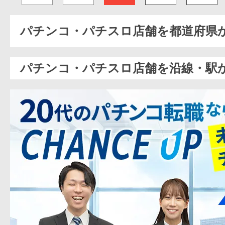
パチンコ・パチスロ店舗を都道府県
パチンコ・パチスロ店舗を沿線・駅