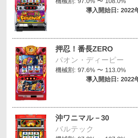
機械割: 97.0% 〜 108.0%
導入開始日: 2022
押忍！番長ZERO
パオン・ディーピー
機械割: 97.6% 〜 113.0%
導入開始日: 2022
沖ワニマル－30
バルテック