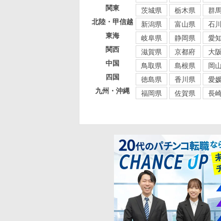
関東
茨城県
栃木県
群
北陸・甲信越
新潟県
富山県
石
東海
岐阜県
静岡県
愛
関西
滋賀県
京都府
大
中国
鳥取県
島根県
岡
四国
徳島県
香川県
愛
九州・沖縄
福岡県
佐賀県
長