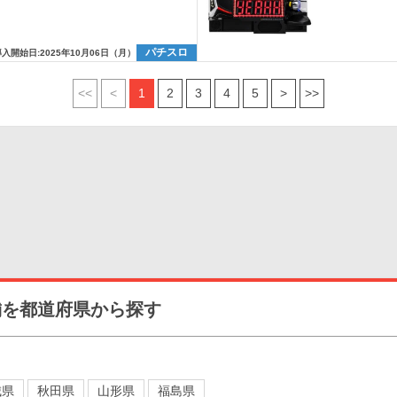
パチスロ
導入開始日:2025年10月06日（月）
<<
<
1
2
3
4
5
>
>>
舗を都道府県から探す
城県
秋田県
山形県
福島県