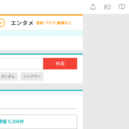
検索
ガンダム
ジャグラー
報 5,309件