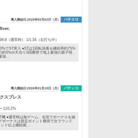
パチスロ
導入開始日:2026年02月02日（月）
ver.
199.8（通常時） 1/1.34（右打ち中）
0%でST突入 ●STは1回転決着＆継続率約75%
の約5%or大当り3回獲得で地上最強の親子喧
最強…
パチンコ
導入開始日:2026年01月19日（月）
クスプレス
〜 110.2%
AT機 ●通常時は毎ゲーム、全役でボーナスを抽
ングボーナスは規定ポイント獲得で次ラウンド
ラウンド以上継続後…