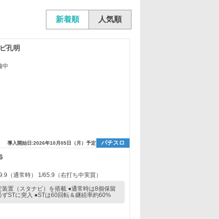
新着順
人気順
ピ孔明
備中
パチスロ
導入開始日:2026年10月05日（月）予定
6
89.9（通常時） 1/65.9（右打ち中実質）
定装置（スタナビ）を搭載 ●通常時は8個保留
ずSTに突入 ●STは60回転＆継続率約60%