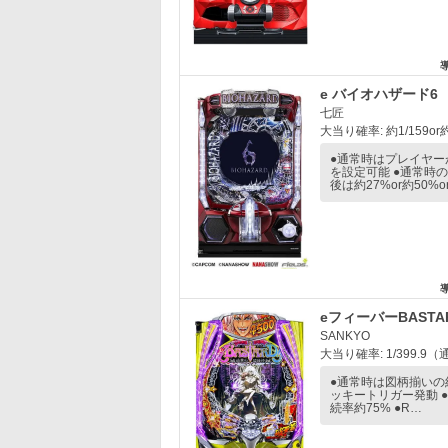
e バイオハザード6
七匠
●通常時はプレイヤー
を設定可能 ●通常時
後は約27%or約50%o
eフィーバーBASTAR
SANKYO
●通常時は図柄揃いの約
ッキートリガー発動 ●
続率約75% ●R…