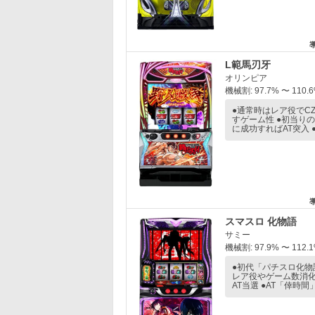
L範馬刃牙
オリンピア
機械割: 97.7% 〜 110.
●通常時はレア役でC
すゲーム性 ●初当りの
に成功すればAT突入 
スマスロ 化物語
サミー
機械割: 97.9% 〜 112.
●初代「パチスロ化物
レア役やゲーム数消化
AT当選 ●AT「倖時