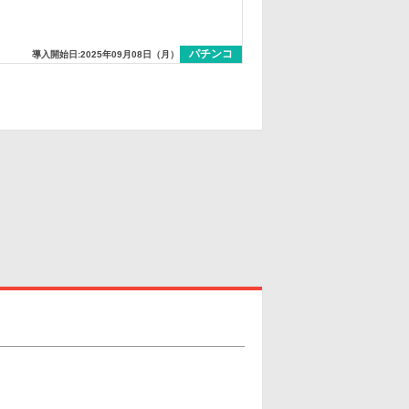
パチンコ
導入開始日:2025年09月08日（月）