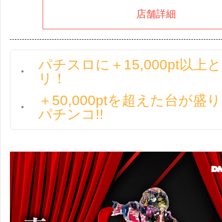
店舗詳細
パチスロに＋15,000pt以
リ！
＋50,000ptを超えた台が
パチンコ!!