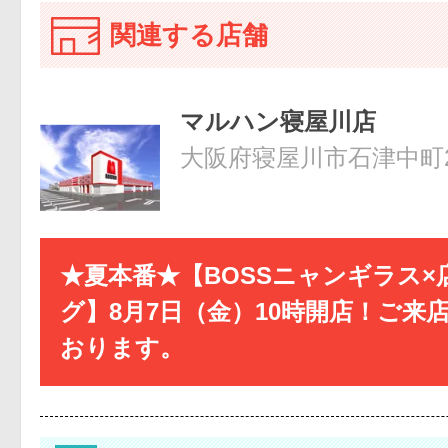
関連する店舗
マルハン寝屋川店
大阪府寝屋川市石津中町2
★夏本番★【BOSSニャンギラス×
グ】8月7日（金）10時開店！ご来
おります。