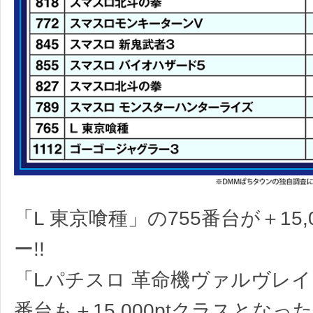
「L 東京喰種」の755番台が＋15,
ー!!
「Lパチスロ 革命機ヴァルヴレイヴ
番台も＋15,000ptクラスとなっ