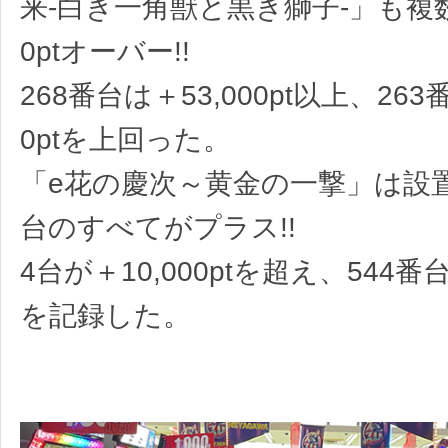
来-白き一角獣と黒き獅子-」も複数
0ptオーバー!!
268番台は＋53,000pt以上、263
0ptを上回った。
「e花の慶次～黄金の一撃」は設
台のすべてがプラス!!
4台が＋10,000ptを超え、544番台は
を記録した。