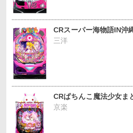
CRスーパー海物語IN沖
三洋
CRぱちんこ魔法少女ま
京楽