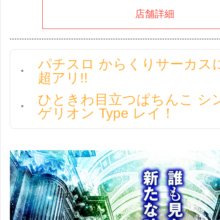
店舗詳細
パチスロ からくりサーカスに＋1
超アリ!!
ひときわ目立つぱちんこ シ
ゲリオン Type レイ！