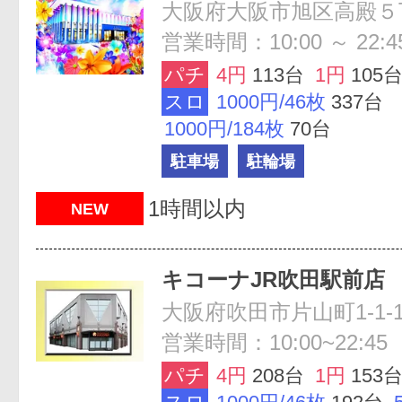
営業時間：10:00 ～ 22:4
パチ
4円
113台
1円
105
スロ
1000円/46枚
337台
1000円/184枚
70台
駐車場
駐輪場
1時間以内
NEW
キコーナJR吹田駅前店
営業時間：10:00~22:45
パチ
4円
208台
1円
153