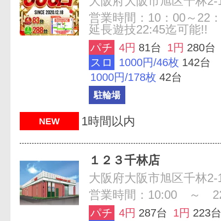
大阪府大阪市旭区千林2-11
営業時間：10：00～22
延長遊技22:45迄可能!!
パチ
4円
81台
1円
280台
スロ
1000円/46枚
142台
1000円/178枚
42台
駐輪場
1時間以内
NEW
１２３千林店
大阪府大阪市旭区千林2-13
営業時間：10:00 ～ 22
パチ
4円
287台
1円
223