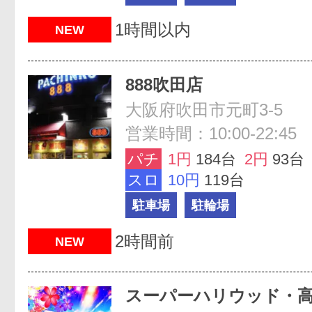
1時間以内
NEW
888吹田店
大阪府吹田市元町3-5
営業時間：10:00-22:45
パチ
1円
184台
2円
93台
スロ
10円
119台
駐車場
駐輪場
2時間前
NEW
スーパーハリウッド・