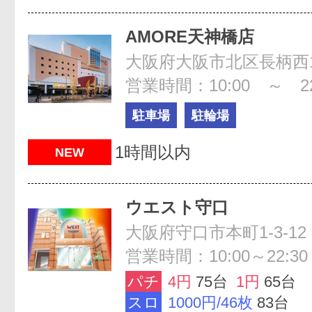
AMORE天神橋店
営業時間：10:00 ～ 22
駐車場
駐輪場
1時間以内
NEW
ウエスト守口
大阪府守口市本町1-3-12
営業時間：10:00～22:30
パチ
4円
75台
1円
65台
スロ
1000円/46枚
83台