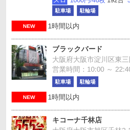
スロ
1000円/46枚
192台
駐車場
駐輪場
1時間以内
NEW
ブラックバード
営業時間：10:00 ～ 22:4
駐車場
駐輪場
1時間以内
NEW
キコーナ千林店