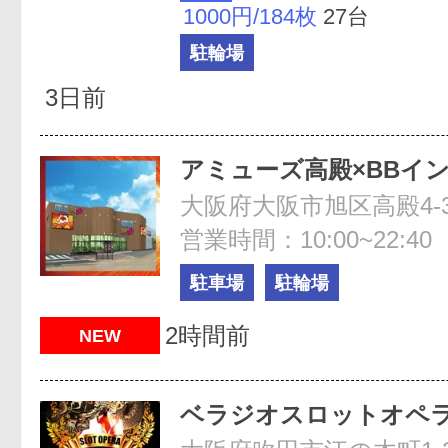
1000円/184枚
27台
駐輪場
3日前
アミューズ高殿×BBイ
大阪府大阪市旭区高殿4-3
営業時間：10:00~22:40
駐車場
駐輪場
2時間前
NEW
ベラジオスロットオペラ