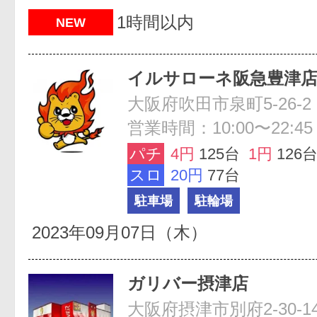
1時間以内
NEW
イルサローネ阪急豊津
大阪府吹田市泉町5-26-2
営業時間：10:00〜22:45
パチ
4円
125台
1円
126
スロ
20円
77台
駐車場
駐輪場
2023年09月07日（木）
ガリバー摂津店
大阪府摂津市別府2-30-1