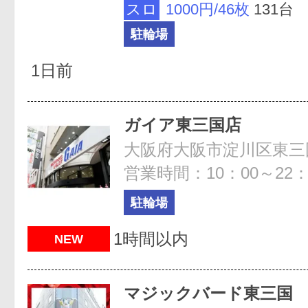
スロ
1000円/46枚
131台
駐輪場
1日前
ガイア東三国店
大阪府大阪市淀川区東三国5
営業時間：10：00～22：
駐輪場
1時間以内
NEW
マジックバード東三国