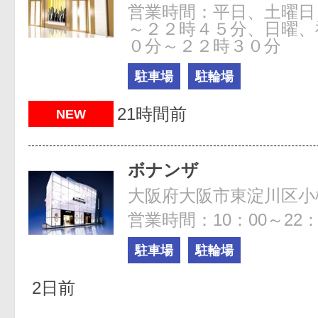
営業時間：平日、土曜日
～２２時４５分、日曜、
０分～２２時３０分
駐車場
駐輪場
21時間前
NEW
ボナンザ
大阪府大阪市東淀川区小松1
営業時間：10：00～22：
駐車場
駐輪場
2日前