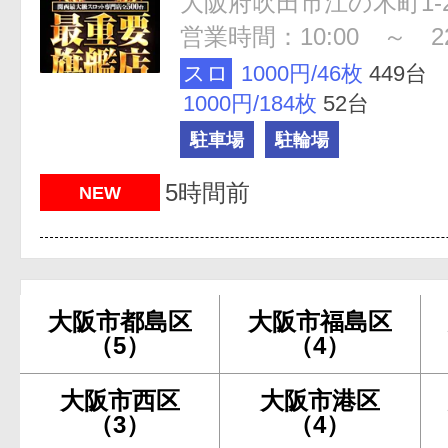
大阪府吹田市江の木町1-2
営業時間：10:00 ～ 22
スロ
1000円/46枚
449台
1000円/184枚
52台
駐車場
駐輪場
5時間前
NEW
大阪市都島区
大阪市福島区
（5）
（4）
大阪市西区
大阪市港区
（3）
（4）