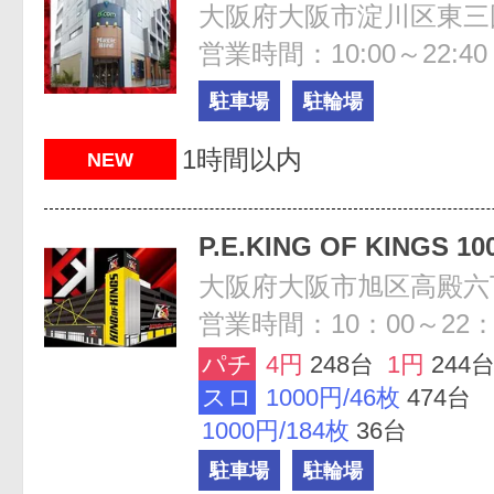
営業時間：10:00～22:40
駐車場
駐輪場
1時間以内
NEW
P.E.KING OF KINGS 
営業時間：10：00～22：
パチ
4円
248台
1円
244
スロ
1000円/46枚
474台
1000円/184枚
36台
駐車場
駐輪場