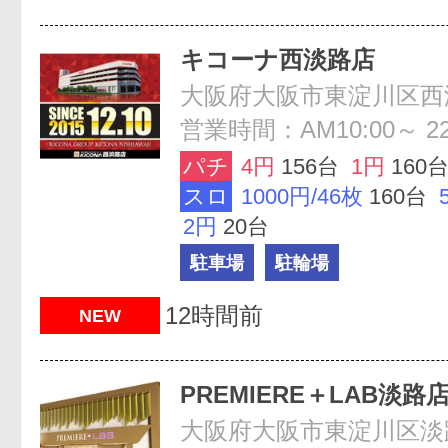
キコーナ西淡路店
大阪府大阪市東淀川区西淡路
営業時間：AM10:00～ 22
パチ
4円
156台
1円
160
スロ
1000円/46枚
160台
2円
20台
駐車場
駐輪場
12時間前
NEW
PREMIERE＋LAB淡路
大阪府大阪市東淀川区淡路4