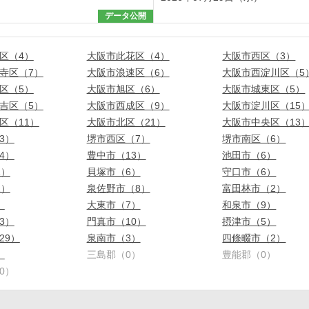
データ公開
区（4）
大阪市此花区（4）
大阪市西区（3）
寺区（7）
大阪市浪速区（6）
大阪市西淀川区（5
区（5）
大阪市旭区（6）
大阪市城東区（5）
吉区（5）
大阪市西成区（9）
大阪市淀川区（15
区（11）
大阪市北区（21）
大阪市中央区（13
3）
堺市西区（7）
堺市南区（6）
4）
豊中市（13）
池田市（6）
1）
貝塚市（6）
守口市（6）
2）
泉佐野市（8）
富田林市（2）
）
大東市（7）
和泉市（9）
3）
門真市（10）
摂津市（5）
29）
泉南市（3）
四條畷市（2）
）
三島郡（0）
豊能郡（0）
0）