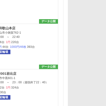
データ公開
和歌山本店
市小雑賀762-1
00 ～ 22:40
36台
1円
220台
円
44台
1000円/46枚
393台
駐輪場
データ公開
001岩出店
中黒601-1
:00 ～ 23：00（遊技終了22：40）
52台
1円
324台
330台
駐輪場