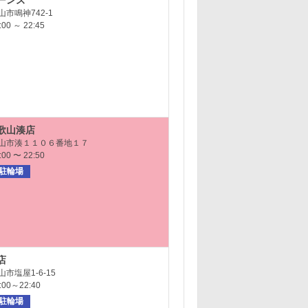
ーンズ
市鳴神742-1
0 ～ 22:45
歌山湊店
山市湊１１０６番地１７
0 〜 22:50
駐輪場
店
市塩屋1-6-15
00～22:40
駐輪場