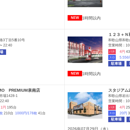
1時間以内
NEW
１２３＋Ｎ
3丁目5番10号
和歌山県和歌山
 22:40
営業時間：10:
4円
4
場
パチ
5.556
スロ
駐車場
1時間以内
NEW
MO PREMIUM泉南店
スタジアム2
場1428-1
和歌山県岩出市
2:40
営業時間：10
1円
195台
4円
2
パチ
6枚
210台
1000円/178枚
41台
20円
スロ
駐車場
2026年07月29日（水）