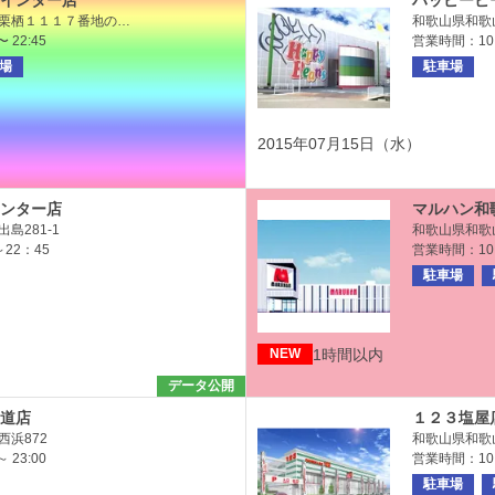
インター店
ハッピービ
栗栖１１１７番地の…
和歌山県和歌山
 22:45
営業時間：10:0
場
駐車場
2015年07月15日（水）
ンター店
マルハン和
島281-1
和歌山県和歌
～22：45
営業時間：10:0
駐車場
1時間以内
NEW
データ公開
道店
１２３塩屋
浜872
和歌山県和歌山
 23:00
営業時間：10:
駐車場