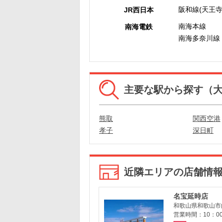
阪和線(天王寺
JR西日本
南海本線
南海電鉄
南海多奈川線
主要な駅から探す（
熊取
関西空港
孝子
深日町
近隣エリアの店舗情
名宝延時店
和歌山県和歌山市向
営業時間：10：00