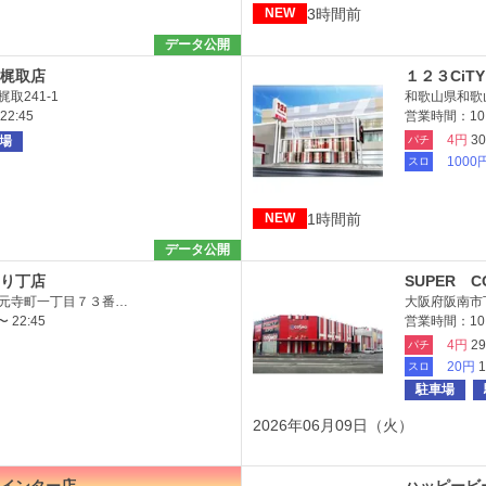
3時間前
NEW
データ公開
梶取店
１２３CiTY
取241-1
和歌山県和歌山
2:45
営業時間：10:
4円
3
場
パチ
1000
スロ
1時間前
NEW
データ公開
り丁店
SUPER 
元寺町一丁目７３番…
大阪府阪南市下
 22:45
営業時間：10:
4円
2
パチ
20円
スロ
駐車場
2026年06月09日（火）