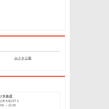
みさき公園
ジ大谷店
市大谷237-1
0 ～ 22:45