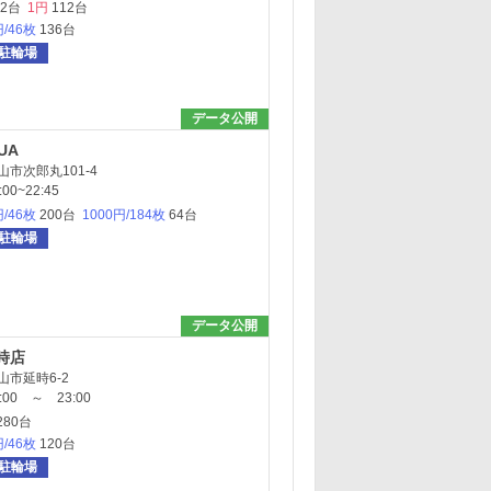
12台
1円
112台
円/46枚
136台
駐輪場
データ公開
UA
市次郎丸101-4
0~22:45
円/46枚
200台
1000円/184枚
64台
駐輪場
データ公開
時店
市延時6-2
00 ～ 23:00
280台
円/46枚
120台
駐輪場