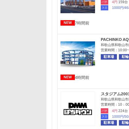
4円
159台
パチ
1000円/4
スロ
7時間前
NEW
PACHINKO A
和歌山県和歌山市向
営業時間：10:00~2
駐車場
駐輪
4時間前
NEW
スタジアム20
和歌山県和歌山市西
営業時間：10：00
4円
224台
パチ
1000円/5
スロ
駐車場
駐輪