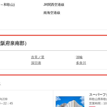
～和歌山)
JR関西空港線
南海空港線
大阪府泉南郡）
吉見ノ里
淡輪
深日港
多奈川
報
スーパーフ
239
和歌山県和歌山
～22：45
営業時間：10:0