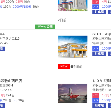
1円
200台
0.5円
40台
4円
1
パチ
6枚
199台
1000円/180枚
40台
1000
スロ
駐車場
2日前
データ公開
QUA
SLOT AQ
字樋ノ口219-…
和歌山県和歌山
2:45
営業時間：10:0
1000
場
スロ
駐車場
4時間前
NEW
01和歌山西庄店
ＬＯＶＥ延
庄593-1
和歌山県和歌山
～22：50
営業時間：10:
1円
224台
1.6円
パチ
0枚
288台
5円
36台
1000
スロ
場
駐車場