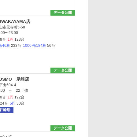
データ公開
!WAKAYAMA店
市元寺町5-58
00〜23:00
08台
1円
123台
円/46枚
233台
1000円/184枚
56台
データ公開
COSMO 尾崎店
出604-4
00 ～ 22：40
90台
1円
192台
124台
5円
30台
駐輪場
データ公開