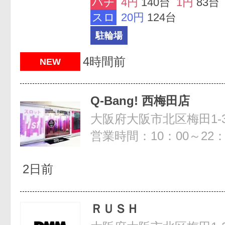
パチ
4円
140台
1円
83台
スロ
20円
124台
駐輪場
4時間前
NEW
Q-Bang! 西梅田店
営業時間：10：00～22：
2日前
ＲＵＳＨ