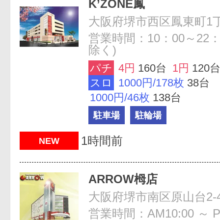
K’ZONE鳳
大阪府堺市西区鳳東町1丁
営業時間：10：00～22：
除く)
パチ
4円
160台
1円
120
スロ
1000円/178枚
38台
1000円/46枚
138台
駐車場
駐輪場
1時間前
NEW
ARROW栂店
大阪府堺市南区原山台2-4
営業時間：AM10:00 ～ P