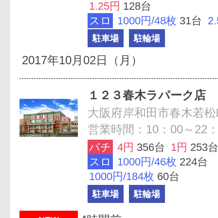
1.25円
128台
スロ
1000円/48枚
31台
2
駐車場
駐輪場
2017年10月02日（月）
１２３春木ラパーク店
大阪府岸和田市春木若松町
営業時間：10：00～22：
パチ
4円
356台
1円
253
スロ
1000円/46枚
224台
1000円/184枚
60台
駐車場
駐輪場