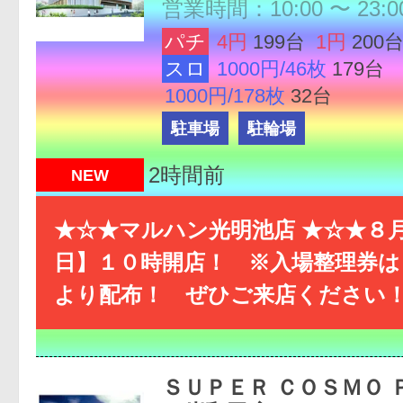
営業時間：10:00 〜 23:0
パチ
4円
199台
1円
200
スロ
1000円/46枚
179台
1000円/178枚
32台
駐車場
駐輪場
2時間前
NEW
★☆★マルハン光明池店 ★☆★８
日】１０時開店！ ※入場整理券は
より配布！ ぜひご来店ください
ＳＵＰＥＲ ＣＯＳＭＯ 