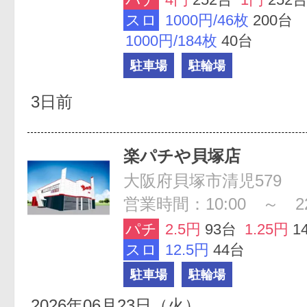
スロ
1000円/46枚
200台
1000円/184枚
40台
駐車場
駐輪場
3日前
楽パチや貝塚店
大阪府貝塚市清児579
営業時間：10:00 ～ 22
パチ
2.5円
93台
1.25円
1
スロ
12.5円
44台
駐車場
駐輪場
2026年06月23日（火）