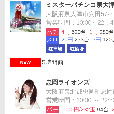
ミスターパチンコ泉大
大阪府泉大津市穴田57-2
営業時間：10:00～22：4
パチ
4円
520台
1円
280
スロ
20円
273台
5円
120
駐車場
駐輪場
5時間前
NEW
忠岡ライオンズ
大阪府泉北郡忠岡町忠岡南1
営業時間：10:00 ～ 22:5
パチ
1000円/232玉
94台