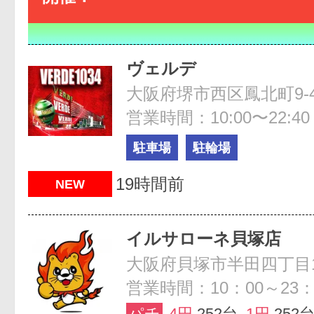
ヴェルデ
大阪府堺市西区鳳北町9-4
営業時間：10:00〜22:40
駐車場
駐輪場
19時間前
NEW
イルサローネ貝塚店
大阪府貝塚市半田四丁目1
営業時間：10：00～23：
パチ
4円
252台
1円
252