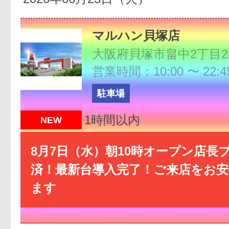
マルハン貝塚店
大阪府貝塚市畠中2丁目28
営業時間：10:00 〜 22:4
駐車場
1時間以内
NEW
8月7日（水）朝10時オープン店長
済！最新台導入完了！ご来店をお
ます