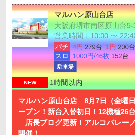
マルハン原山台店
大阪府堺市南区原山台5-1
営業時間：10:00 〜 22:4
パチ
4円
279台
1円
200
スロ
1000円/46枚
152台
駐車場
1時間以内
NEW
マルハン原山台店 8月7日（金曜日
ープン！新台入替初日！12機種26
店長ブログ更新！アルコバレーノ
開催！