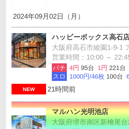
2024年09月02日（月）
ハッピーボックス高石
営業時間：10:00 ～ 22:4
パチ
4円
95台
1円
221台
スロ
1000円/46枚
100台
21時間前
NEW
マルハン光明池店
大阪府堺市南区新檜尾台2