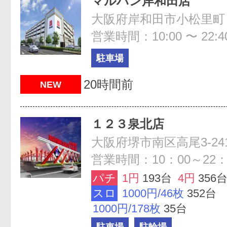
マルハン岸和田店
大阪府岸和田市小松里町
営業時間：10:00 〜 22:4
駐車場
20時間前
NEW
１２３泉北店
大阪府堺市南区高尾3-241
営業時間：10：00～22：
パチ
1円
193台
4円
356
スロ
1000円/46枚
352台
1000円/178枚
35台
駐車場
駐輪場