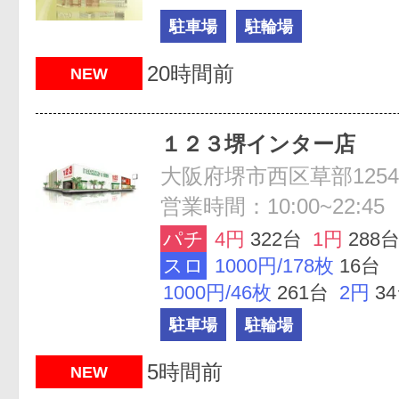
駐車場
駐輪場
20時間前
NEW
１２３堺インター店
大阪府堺市西区草部1254
営業時間：10:00~22:45
パチ
4円
322台
1円
288
スロ
1000円/178枚
16台
1000円/46枚
261台
2円
3
駐車場
駐輪場
5時間前
NEW