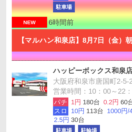
駐車場
6時間前
NEW
【マルハン和泉店】8月7日（金）朝
ハッピーボックス和泉
大阪府和泉市唐国町2-5-2
営業時間：10：00～22：
パチ
1円
180台
0.2円
60
スロ
10円
113台
1000円/
2.5円
30台
駐車場
駐輪場