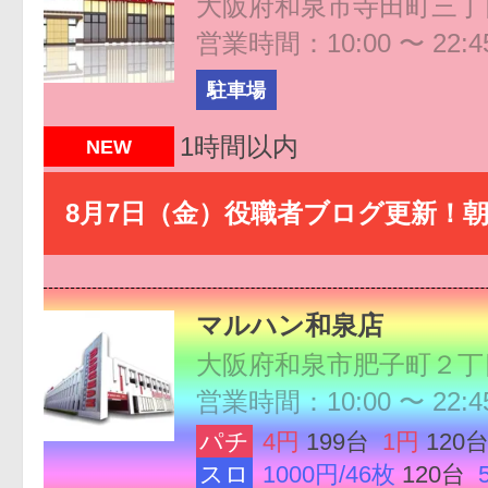
大阪府和泉市寺田町三丁
営業時間：10:00 〜 22:4
駐車場
1時間以内
NEW
8月7日（金）役職者ブログ更新！朝
マルハン和泉店
大阪府和泉市肥子町２丁
営業時間：10:00 〜 22:4
パチ
4円
199台
1円
120
スロ
1000円/46枚
120台