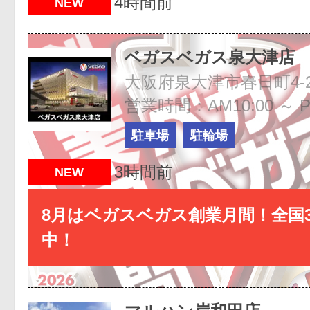
4時間前
NEW
ベガスベガス泉大津店
大阪府泉大津市春日町4-2
営業時間：AM10:00 ～ P
駐車場
駐輪場
3時間前
NEW
8月はベガスベガス創業月間！全国3
中！