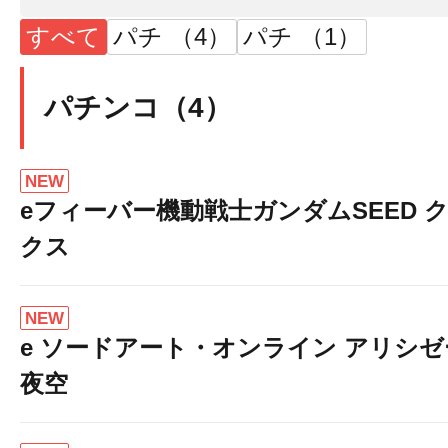
すべて
パチ （4）
パチ （1）
パチンコ（4）
NEW
eフィーバー機動戦士ガンダムSEED 
クス
NEW
e ソードアート・オンライン アリシ
夜空