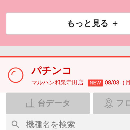
整理券配布
もっと見る ＋
9時45分
パチンコ
マルハン和泉寺田店
08/03（
NEW
台データ
フ