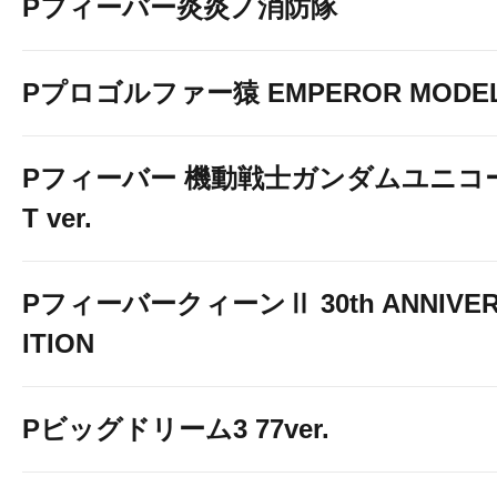
Pフィーバー炎炎ノ消防隊
Pプロゴルファー猿 EMPEROR MODE
Pフィーバー 機動戦士ガンダムユニコーン
T ver.
PフィーバークィーンⅡ 30th ANNIVER
ITION
Pビッグドリーム3 77ver.