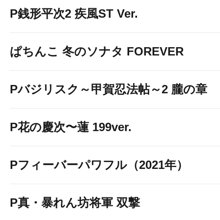
P銭形平次2 疾風ST Ver.
ぱちんこ 冬のソナタ FOREVER
Pバジリスク～甲賀忍法帖～2 朧の章
P花の慶次〜蓮 199ver.
Pフィーバーパワフル（2021年）
P真・暴れん坊将軍 双撃