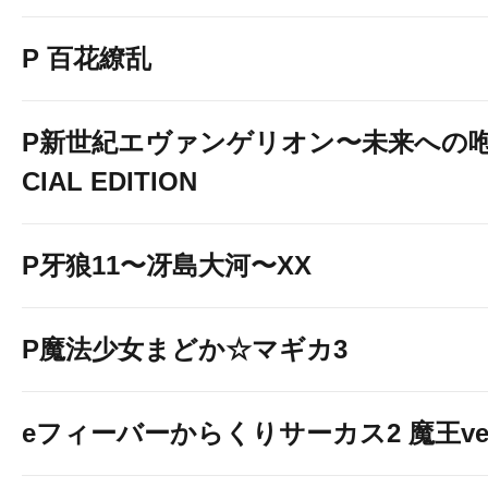
P 百花繚乱
P新世紀エヴァンゲリオン〜未来への咆
CIAL EDITION
P牙狼11〜冴島大河〜XX
P魔法少女まどか☆マギカ3
eフィーバーからくりサーカス2 魔王ver