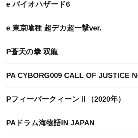
e バイオハザード6
e 東京喰種 超デカ超一撃ver.
P蒼天の拳 双龍
PA CYBORG009 CALL OF JUSTICE N
PフィーバークィーンⅡ（2020年）
PAドラム海物語IN JAPAN