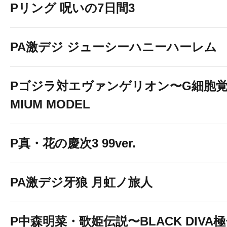
Pリング 呪いの7日間3
PA激デジ ジューシーハニーハーレム
Pゴジラ対エヴァンゲリオン〜G細胞覚醒
MIUM MODEL
P真・花の慶次3 99ver.
PA激デジ牙狼 月虹ノ旅人
P中森明菜・歌姫伝説〜BLACK DIVA