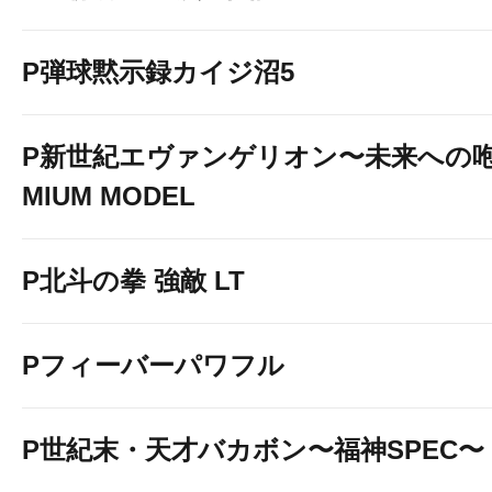
P弾球黙示録カイジ沼5
P新世紀エヴァンゲリオン〜未来への咆
MIUM MODEL
P北斗の拳 強敵 LT
Pフィーバーパワフル
P世紀末・天才バカボン〜福神SPEC〜