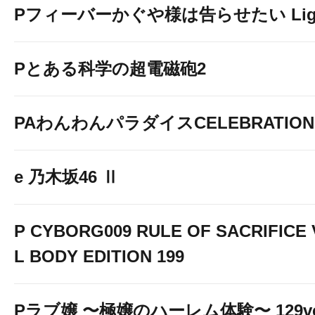
Pフィーバーかぐや様は告らせたい Light 
Pとある科学の超電磁砲2
PAわんわんパラダイスCELEBRATION
e 乃木坂46 Ⅱ
P CYBORG009 RULE OF SACRIFICE
L BODY EDITION 199
Pラブ嬢 〜極嬢のハーレム体験〜 129ve