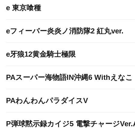
e 東京喰種
eフィーバー炎炎ノ消防隊2 紅丸ver.
e牙狼12黄金騎士極限
PAスーパー海物語IN沖縄6 Withえなこ
PAわんわんパラダイスV
P弾球黙示録カイジ5 電撃チャージVer.