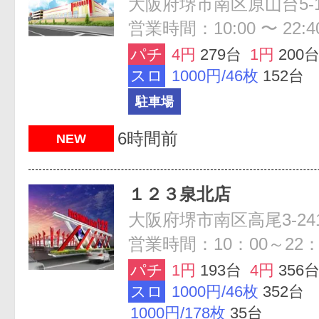
大阪府堺市南区原山台5-1
営業時間：10:00 〜 22:4
パチ
4円
279台
1円
200
スロ
1000円/46枚
152台
駐車場
6時間前
NEW
１２３泉北店
大阪府堺市南区高尾3-241
営業時間：10：00～22：
パチ
1円
193台
4円
356
スロ
1000円/46枚
352台
1000円/178枚
35台