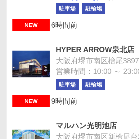
駐車場
駐輪場
6時間前
NEW
HYPER ARROW泉北店
大阪府堺市南区檜尾3897
営業時間：10:00 ～ 23:0
駐車場
駐輪場
9時間前
NEW
マルハン光明池店
大阪府堺市南区新檜尾台2