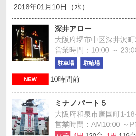
2018年01月10日（水）
深井アロー
大阪府堺市中区深井沢町24
営業時間：10:00 ～ 23:0
駐車場
駐輪場
10時間前
NEW
ミナノパート５
大阪府和泉市唐国町1-18-
営業時間：AM10:00 ～PM
パチ
4円
120台
1円
119