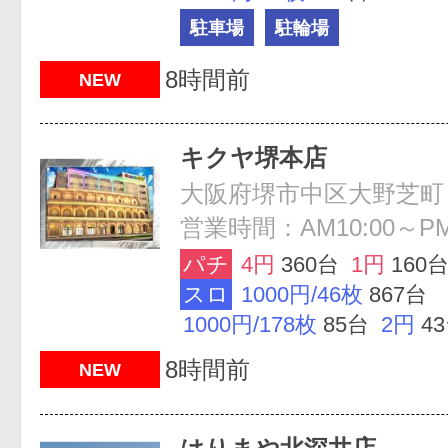
駐車場
駐輪場
8時間前
NEW
キクヤ堺本店
大阪府堺市中区大野芝町
営業時間：AM10:00～PM
パチ
4円
360台
1円
160
スロ
1000円/46枚
867台
1000円/178枚
85台
2円
4
8時間前
NEW