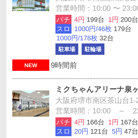
営業時間：10:00 〜 23:0
パチ
4円
199台
1円
200
スロ
1000円/46枚
179台
1000円/178枚
32台
駐車場
駐輪場
9時間前
NEW
ミクちゃんアリーナ泉
大阪府堺市南区茶山台1-2
営業時間：10:00 ～ 22
パチ
4円
166台
1円
167
スロ
20円
121台
5円
47