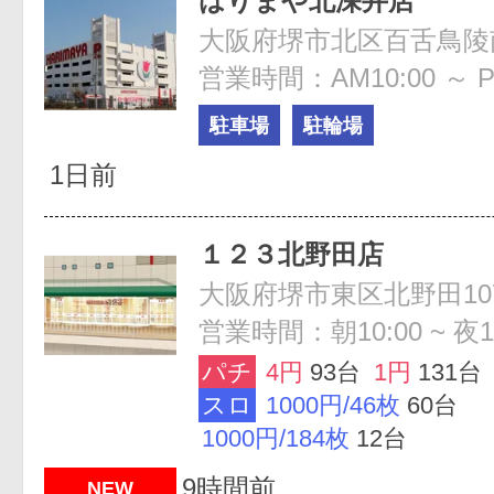
はりまや北深井店
大阪府堺市北区百舌鳥陵南
営業時間：AM10:00 ～ P
駐車場
駐輪場
1日前
１２３北野田店
大阪府堺市東区北野田10
営業時間：朝10:00 ~ 夜10
パチ
4円
93台
1円
131台
スロ
1000円/46枚
60台
1000円/184枚
12台
9時間前
NEW