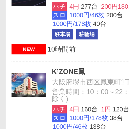
パチ
4円
277台
200円18
スロ
1000円/46枚
200台
1000円/178枚
40台
駐車場
駐輪場
10時間前
NEW
K’ZONE鳳
大阪府堺市西区鳳東町1丁
営業時間：10：00～22：
除く)
パチ
4円
160台
1円
120
スロ
1000円/178枚
38台
1000円/46枚
138台