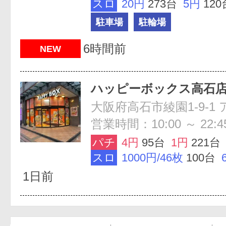
スロ
20円
273台
5円
120
駐車場
駐輪場
6時間前
NEW
ハッピーボックス高石
営業時間：10:00 ～ 22:4
パチ
4円
95台
1円
221台
スロ
1000円/46枚
100台
1日前