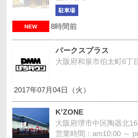
駐車場
8時間前
NEW
パークスプラス
大阪府和泉市伯太町6丁目
2017年07月04日（火）
K’ZONE
大阪府堺市中区陶器北168
営業時間：am10:00 ～ pm