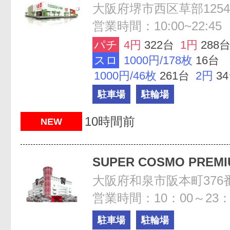
大阪府堺市西区草部1254
営業時間：10:00~22:45
パチ
4円
322台
1円
288
スロ
1000円/178枚
16台
1000円/46枚
261台
2円
3
駐車場
駐輪場
10時間前
NEW
SUPER COSMO PREM
大阪府和泉市阪本町376番
営業時間：10：00～23：
駐車場
駐輪場