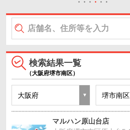
●
●
●
●
●
●
検索結果一覧
（大阪府堺市南区）
マルハン原山台店