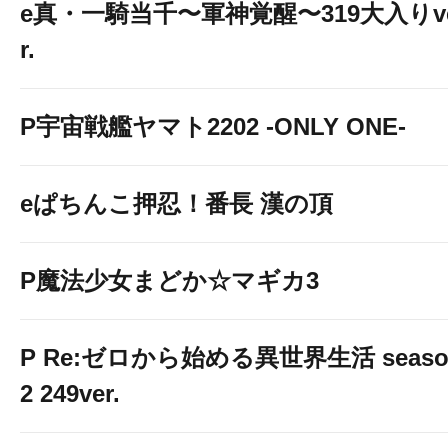
e真・一騎当千〜軍神覚醒〜319大入りv
r.
P宇宙戦艦ヤマト2202 -ONLY ONE-
eぱちんこ押忍！番長 漢の頂
P魔法少女まどか☆マギカ3
P Re:ゼロから始める異世界生活 seaso
2 249ver.