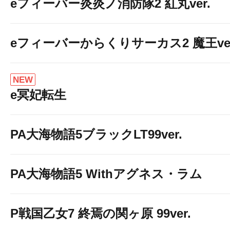
eフィーバー炎炎ノ消防隊2 紅丸ver.
eフィーバーからくりサーカス2 魔王ver
NEW
e冥妃転生
PA大海物語5ブラックLT99ver.
PA大海物語5 Withアグネス・ラム
P戦国乙女7 終焉の関ヶ原 99ver.