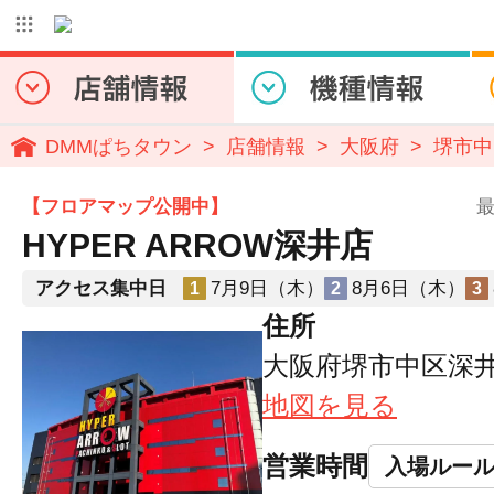
DMMぱちタウン
店舗情報
大阪府
堺市中
【フロアマップ公開中】
最
HYPER ARROW深井店
アクセス集中日
7月9日（木）
8月6日（木）
1
2
3
住所
大阪府堺市中区深井
地図を見る
営業時間
入場ルー