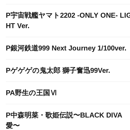
P宇宙戦艦ヤマト2202 -ONLY ONE- LI
HT Ver.
P銀河鉄道999 Next Journey 1/100ver.
Pゲゲゲの鬼太郎 獅子奮迅99Ver.
PA野生の王国Ⅵ
P中森明菜・歌姫伝説〜BLACK DIVA
愛〜