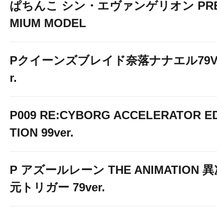
ぱちんこ シン・エヴァンゲリオン PR
MIUM MODEL
Pクイーンズブレイド奈落ナナエル79V
r.
P009 RE:CYBORG ACCELERATOR ED
TION 99ver.
P アズールレーン THE ANIMATION 
元トリガー 79ver.