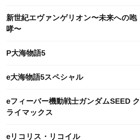
新世紀エヴァンゲリオン〜未来への咆
哮〜
P大海物語5
e大海物語5スペシャル
eフィーバー機動戦士ガンダムSEED 
ライマックス
eリコリス・リコイル