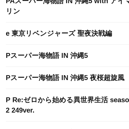
PAスーパー海物語 IN 沖縄5 with アイ
リン
e 東京リベンジャーズ 聖夜決戦編
Pスーパー海物語 IN 沖縄5
Pスーパー海物語 IN 沖縄5 夜桜超旋風
P Re:ゼロから始める異世界生活 seaso
2 249ver.