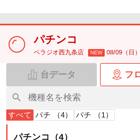
パチンコ
ベラジオ西九条店
08/09（日
NEW
台データ
フ
すべて
パチ （4）
パチ （1）
パチンコ（4）