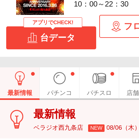
10：00～22：30
アプリでCHECK!
フ
台データ
最新情報
パチンコ
パチスロ
店舗
最新情報
ベラジオ西九条店
08/06（木
NEW