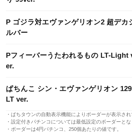
P ゴジラ対エヴァンゲリオン2 超デカ
ルバー
Pフィーバーうたわれるもの LT-Light 
er.
ぱちんこ シン・エヴァンゲリオン 129
LT ver.
・ぱちタウンの自動表示機能によりボーダーが表示され
・設定付きパチンコについては最低設定のボーダーとな
・ボーダーは4円パチンコ、250個あたりの値です。