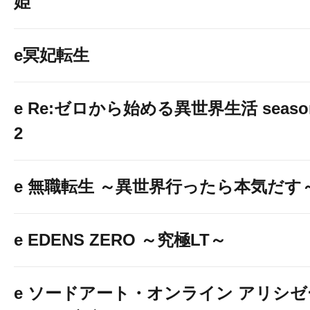
姫
e冥妃転生
e Re:ゼロから始める異世界生活 seaso
2
e 無職転生 ～異世界行ったら本気だす
e EDENS ZERO ～究極LT～
e ソードアート・オンライン アリシゼ