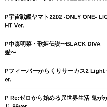
P宇宙戦艦ヤマト2202 -ONLY ONE- LI
HT Ver.
P中森明菜・歌姫伝説〜BLACK DIVA
愛〜
Pフィーバーからくりサーカス2 Light 
er.
P Re:ゼロから始める異世界生活 鬼が
り 99ver.