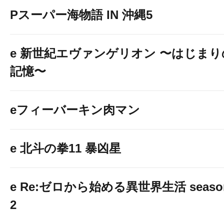
Pスーパー海物語 IN 沖縄5
e 新世紀エヴァンゲリオン 〜はじまり
記憶〜
eフィーバーキン肉マン
e 北斗の拳11 暴凶星
e Re:ゼロから始める異世界生活 seaso
2