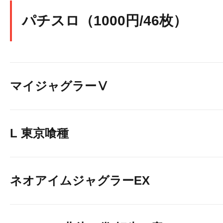
パチスロ（1000円/46枚）
マイジャグラーⅤ
L 東京喰種
ネオアイムジャグラーEX