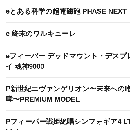
eとある科学の超電磁砲 PHASE NEXT
e 終末のワルキューレ
eフィーバー デッドマウント・デスプ
イ 魂神9000
P新世紀エヴァンゲリオン〜未来への
哮〜PREMIUM MODEL
Pフィーバー戦姫絶唱シンフォギア4 LT