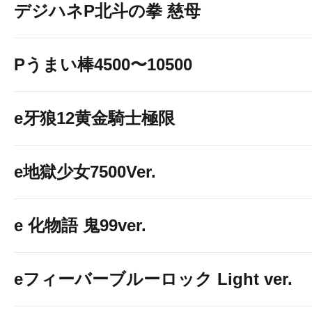
デジハネP北斗の拳 慈母
Pうまい棒4500〜10500
e牙狼12黄金騎士極限
e地獄少女7500Ver.
e 化物語 鬼99ver.
eフィーバーブルーロック Light ver.