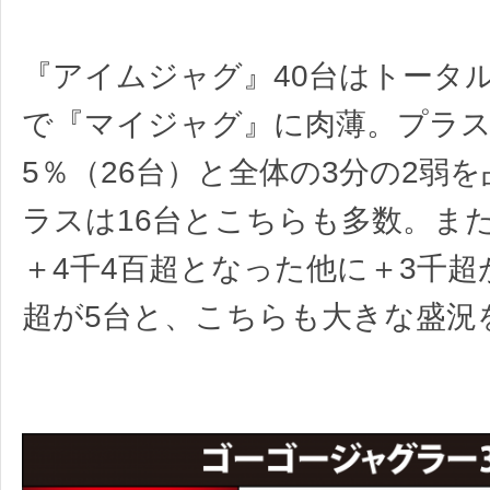
『アイムジャグ』40台はトータル
で『マイジャグ』に肉薄。プラス
5％（26台）と全体の3分の2弱を
ラスは16台とこちらも多数。また
＋4千4百超となった他に＋3千超
超が5台と、こちらも大きな盛況