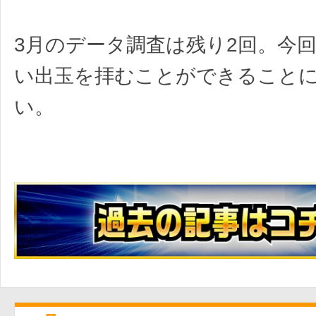
3月のデータ調査は残り2回。今
い出玉を拝むことができること
い。