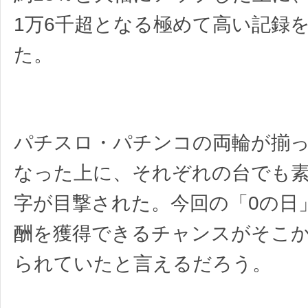
1万6千超となる極めて高い記録
た。
パチスロ・パチンコの両輪が揃
なった上に、それぞれの台でも
字が目撃された。今回の「0の日
酬を獲得できるチャンスがそこ
られていたと言えるだろう。