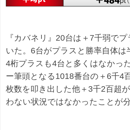
『カバネリ』20台は＋7千弱で
いた。6台がプラスと勝率自体は
4桁プラスも4台と多くはなかっ
ー筆頭となる1018番台の＋6千4
枚数を叩き出した他＋3千2百超が
わない状況ではなかったことが