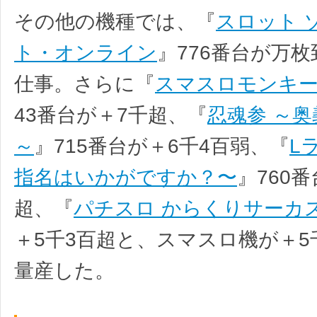
その他の機種では、『
スロット 
ト・オンライン
』776番台が万
仕事。さらに『
スマスロモンキ
43番台が＋7千超、『
忍魂参 ～
～
』715番台が＋6千4百弱、『
L
指名はいかがですか？〜
』760
超、『
パチスロ からくりサーカ
＋5千3百超と、スマスロ機が＋
量産した。