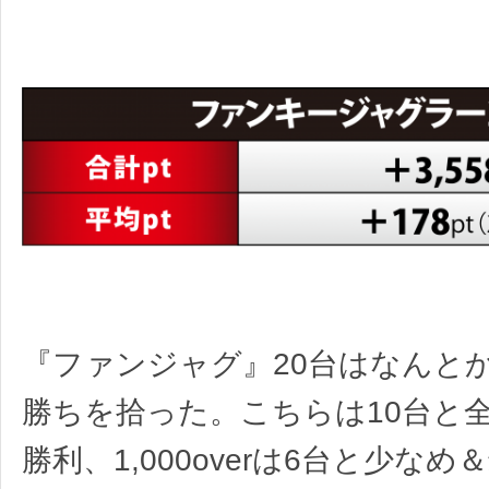
『ファンジャグ』20台はなんと
勝ちを拾った。こちらは10台と
勝利、1,000overは6台と少なめ