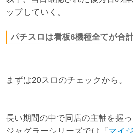
ップしていく。
パチスロは看板6機種全てが合
まずは20スロのチェックから。
長い期間の中で同店の主軸を握っ
ジャグラーシリーズでは『
マイ