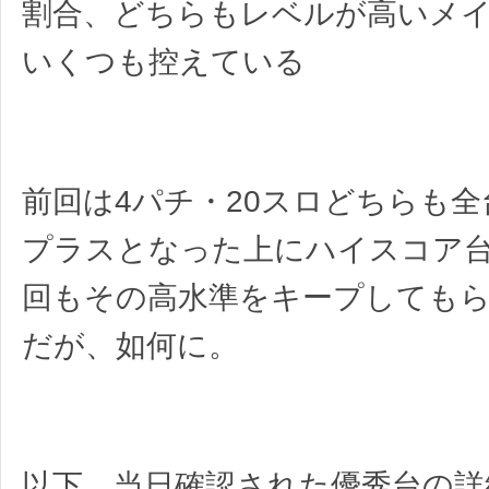
割合、どちらもレベルが高いメ
いくつも控えている
前回は4パチ・20スロどちらも
プラスとなった上にハイスコア
回もその高水準をキープしても
だが、如何に。
以下、当日確認された優秀台の詳