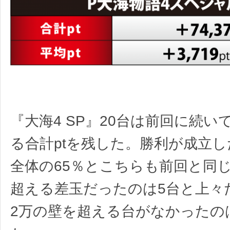
『大海4 SP』20台は前回に続い
る合計ptを残した。勝利が成立し
全体の65％とこちらも前回と同
超える差玉だったのは5台と上々
2万の壁を超える台がなかったの