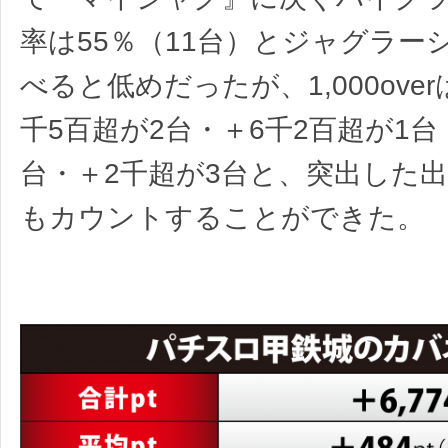
率は55％（11台）とジャグラー
べると低めだったが、1,000over
千5百超が2台・＋6千2百超が1台
台・＋2千超が3台と、突出した
もカウントすることができた。