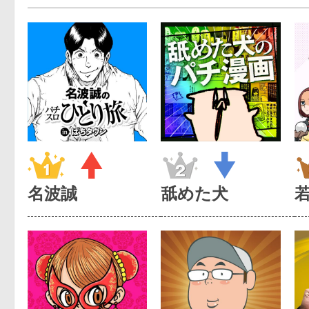
名波誠
舐めた犬