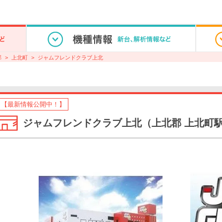
郡
上北町
ジャムフレンドクラブ上北
【最新情報公開中！】
ジャムフレンドクラブ上北（上北郡 上北町