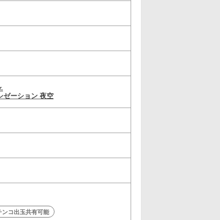
.
シゼーション 夜空
チンコ出玉共有可能