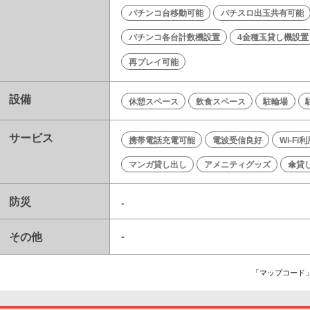
パチンコ台移動可能
パチスロ出玉共有可能
パチンコ各台計数機設置
4金種玉貸し機設置
再プレイ可能
設備
休憩スペース
飲食スペース
駐輪場
サービス
携帯電話充電可能
電波受信良好
Wi-Fi
マンガ貸し出し
アメニティグッズ
傘貸
防災
-
その他
-
「マップコード」