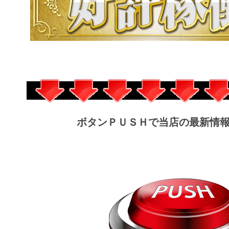
ボタンＰＵＳＨで当店の最新情