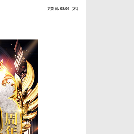
更新日: 08/06（木）