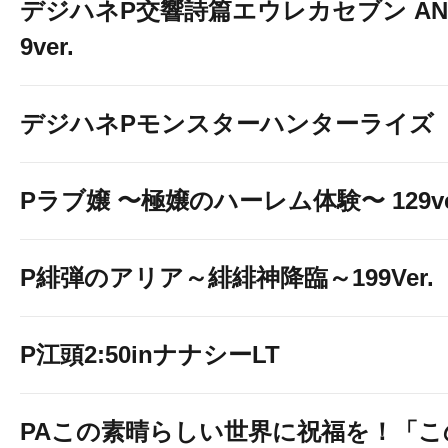
デジハネP交響詩篇エウレカセブン ANE
9ver.
デジハネPモンスターハンターライズ
Pラブ嬢 〜極嬢のハーレム体験〜 129ve
P緋弾のアリア～緋緋神降臨～199Ver.
P江頭2:50inナナシーLT
PAこの素晴らしい世界に祝福を！「こ