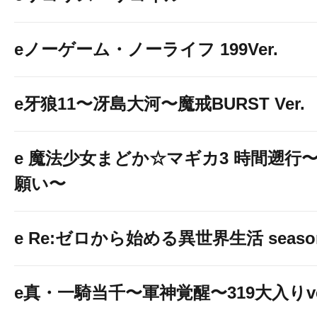
eノーゲーム・ノーライフ 199Ver.
e牙狼11〜冴島大河〜魔戒BURST Ver.
e 魔法少女まどか☆マギカ3 時間遡行
願い〜
e Re:ゼロから始める異世界生活 seaso
e真・一騎当千〜軍神覚醒〜319大入りve