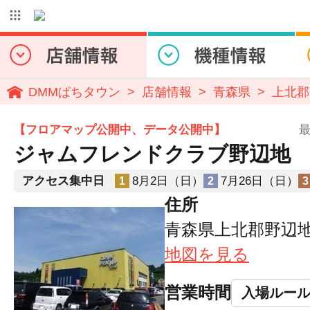
DMMぱちタウン
店舗情報
青森県
上北郡
【フロアマップ公開中、データ公開中】
最
ジャムフレンドクラブ野辺地
アクセス集中日
8月2日（日）
7月26日（日）
1
2
3
住所
青森県上北郡野辺地
地図を見る
営業時間
入場ルー