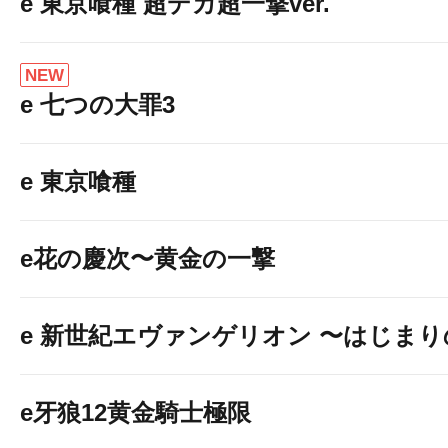
e 東京喰種 超デカ超一撃ver.
NEW
e 七つの大罪3
e 東京喰種
e花の慶次〜黄金の一撃
e 新世紀エヴァンゲリオン 〜はじま
e牙狼12黄金騎士極限