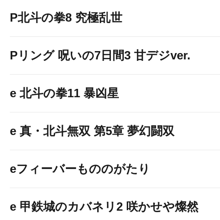
P北斗の拳8 究極乱世
Pリング 呪いの7日間3 甘デジver.
e 北斗の拳11 暴凶星
e 真・北斗無双 第5章 夢幻闘双
eフィーバーもののがたり
e 甲鉄城のカバネリ2 咲かせや燦然