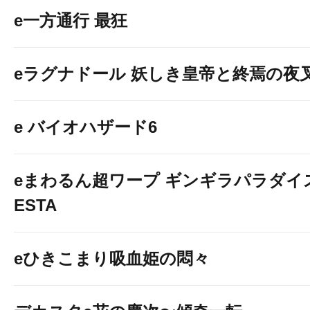
e一方通行 最狂
eラグナドール 妖しき皇帝と終焉の夜
e バイオハザード6
eまわるん超ワープ ギンギラパラダイス V
ESTA
eひきこまり吸血姫の悶々