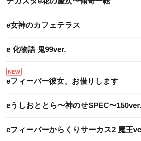
デカスタe花の慶次〜傾奇一転
e女神のカフェテラス
e 化物語 鬼99ver.
NEW
eフィーバー彼女、お借りします
eうしおととら〜神のせSPEC〜150ver
eフィーバーからくりサーカス2 魔王ver