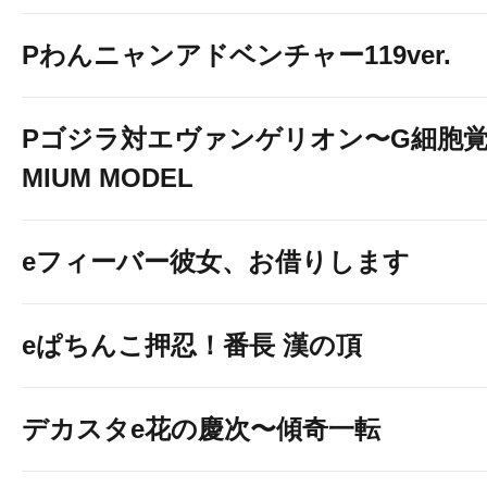
Pわんニャンアドベンチャー119ver.
Pゴジラ対エヴァンゲリオン〜G細胞覚醒
MIUM MODEL
eフィーバー彼女、お借りします
eぱちんこ押忍！番長 漢の頂
デカスタe花の慶次〜傾奇一転