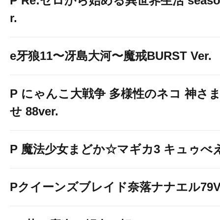
P Re:ゼロから始める異世界生活 season2
r.
e牙狼11〜冴島大河〜魔戒BURST Ver.
P にゃんこ大戦争 多様性のネコ 神さ
せ 88ver.
P 魔法少女まどか☆マギカ3 キュゥべえv
Pクイーンズブレイド奈落ナナエル79Ve