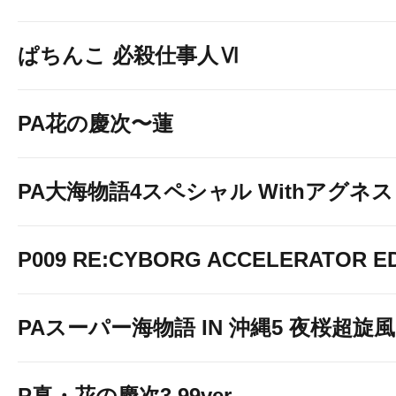
ぱちんこ 必殺仕事人Ⅵ
PA花の慶次〜蓮
PA大海物語4スペシャル Withアグネ
P009 RE:CYBORG ACCELERATOR ED
PAスーパー海物語 IN 沖縄5 夜桜超旋風 9
P真・花の慶次3 99ver.