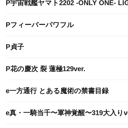
P宇宙戦艦ヤマト2202 -ONLY ONE- LIGH
Pフィーバーパワフル
P貞子
P花の慶次 裂 蓮極129ver.
e一方通行 とある魔術の禁書目録
e真・一騎当千〜軍神覚醒〜319大入りve