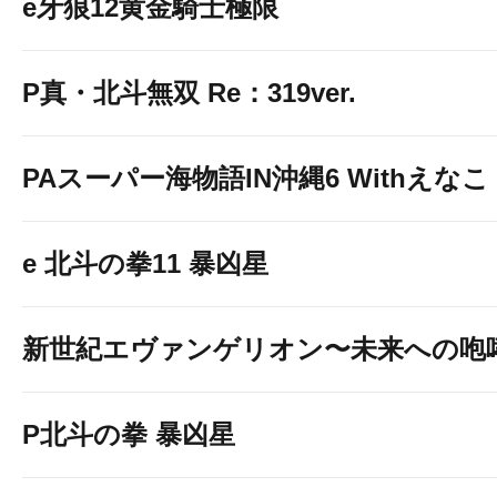
e牙狼12黄金騎士極限
P真・北斗無双 Re：319ver.
PAスーパー海物語IN沖縄6 Withえなこ
e 北斗の拳11 暴凶星
新世紀エヴァンゲリオン〜未来への咆
P北斗の拳 暴凶星