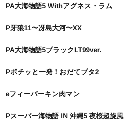
PA大海物語5 Withアグネス・ラム
P牙狼11〜冴島大河〜XX
PA大海物語5ブラックLT99ver.
Pポチッと一発！おだてブタ2
eフィーバーキン肉マン
Pスーパー海物語 IN 沖縄5 夜桜超旋風