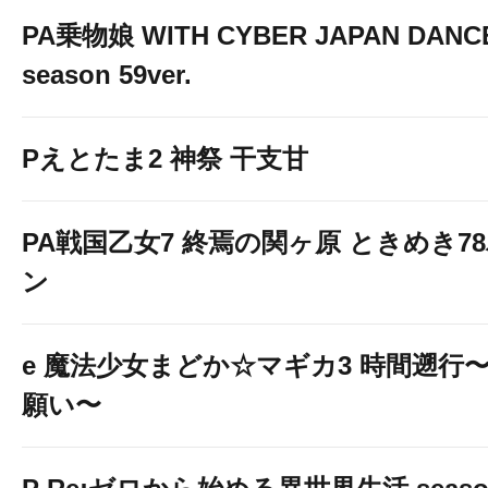
PA乗物娘 WITH CYBER JAPAN DANC
season 59ver.
Pえとたま2 神祭 干支甘
PA戦国乙女7 終焉の関ヶ原 ときめき7
ン
e 魔法少女まどか☆マギカ3 時間遡行
願い〜