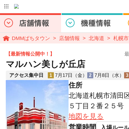
DMMぱちタウン
店舗情報
北海道
札幌市
【最新情報公開中！】
最
マルハン美しが丘店
アクセス集中日
7月17日（金）
7月8日（水）
1
2
3
住所
北海道札幌市清田
５丁目２番２５号
地図を見る
営業時間
入場ルー