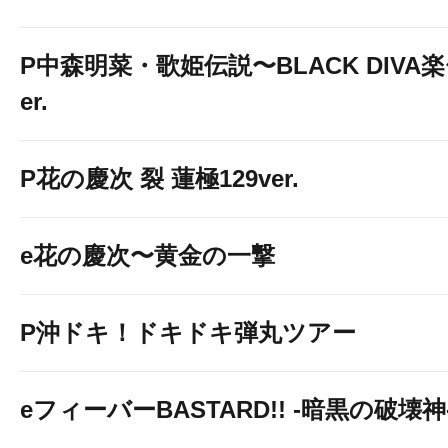
P中森明菜・歌姫伝説〜BLACK DIVA楽〜
er.
P花の慶次 裂 蓮極129ver.
e花の慶次〜黄金の一撃
P沖ドキ！ドキドキ弾丸ツアー
eフィーバーBASTARD!! -暗黒の破壊神