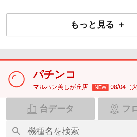
楽々登録完了♪
もっと見る ＋
お気に入り登録後に
《ＰＵＳＨ通知に
パチンコ
最新情報をお届けいた
マルハン美しが丘店
08/04（
NEW
※プッシュ通知はアプリの
台データ
フ