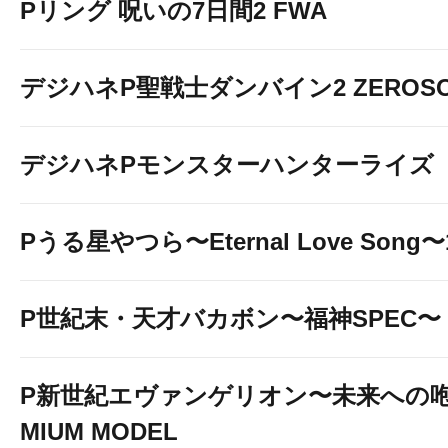
Pリング 呪いの7日間2 FWA
デジハネP聖戦士ダンバイン2 ZEROSO
デジハネPモンスターハンターライズ
Pうる星やつら〜Eternal Love Song〜1
P世紀末・天才バカボン〜福神SPEC〜
P新世紀エヴァンゲリオン〜未来への咆
MIUM MODEL