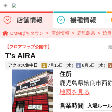
DMMぱちタウン
店舗情報
鹿児島県
姶良
【フロアマップ公開中】
最
T's AIRA
アクセス集中日
7月15日（水）
8月5日（水）
1
2
3
住所
鹿児島県姶良市西餅
地図を見る
営業時間
入場ルー