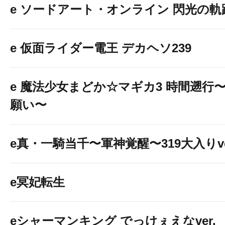
e ソードアート・オンライン 閃光の軌
e 仮面ライダー電王 デカヘソ239
e 魔法少女まどか☆マギカ3 時間遡行
願い〜
e真・一騎当千〜軍神覚醒〜319大入りve
e冥妃転生
eシャーマンキング でっけぇえなver.