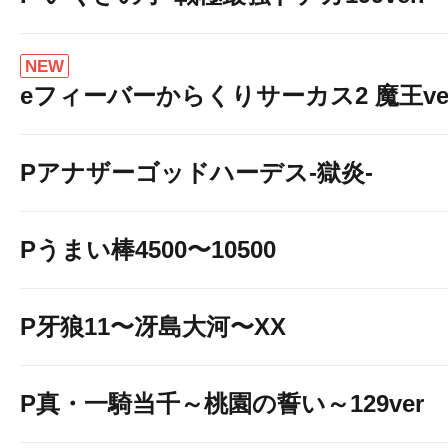
NEW
eフィーバーからくりサーカス2 魔王ver
Pアナザーゴッドハーデス-獄炎-
Pうまい棒4500〜10500
P牙狼11〜冴島大河〜XX
P真・一騎当千～桃園の誓い～129ver