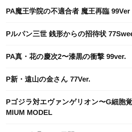
PA魔王学院の不適合者 魔王再臨 99Ver
Pルパン三世 銭形からの招待状 77Sweet 
PA真・花の慶次2〜漆黒の衝撃 99ver.
P新・遠山の金さん 77Ver.
Pゴジラ対エヴァンゲリオン〜G細胞覚醒
MIUM MODEL