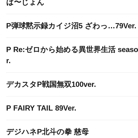
ば〜じょん
P弾球黙示録カイジ沼5 ざわっ…79Ver.
皆様のご来店
P Re:ゼロから始める異世界生活 season2
心
r.
より
デカスタP戦国無双100ver.
お待ち致しており
P FAIRY TAIL 89Ver.
デジハネP北斗の拳 慈母