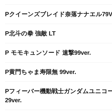
お気に入り登録
Pクイーンズブレイド奈落ナナエル79Ve
【にこティ
P北斗の拳 強敵 LT
P モモキュンソード 速撃99ver.
ＰＵＳＨ！
P黄門ちゃま寿限無 99ver.
Pフィーバー機動戦士ガンダムユニコー
29ver.