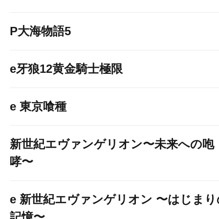
P大海物語5
e牙狼12黄金騎士極限
e 東京喰種
新世紀エヴァンゲリオン〜未来への咆
哮〜
e 新世紀エヴァンゲリオン 〜はじまり
記憶〜