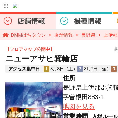
DMMぱちタウン
店舗情報
長野県
上伊那
【フロアマップ公開中】
最
ニューアサヒ箕輪店
アクセス集中日
8月8日（土）
8月7日（金）
1
2
3
住所
長野県上伊那郡箕
字曽根田883-1
地図を見る
営業時間
入場ルー