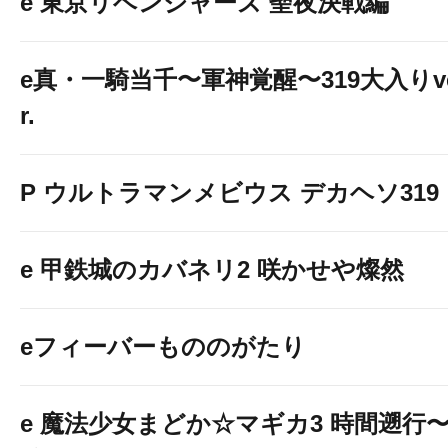
e 東京リベンジャーズ 聖夜決戦編
e真・一騎当千〜軍神覚醒〜319大入りv
r.
P ウルトラマンメビウス デカヘソ319
e 甲鉄城のカバネリ2 咲かせや燦然
eフィーバーもののがたり
e 魔法少女まどか☆マギカ3 時間遡行