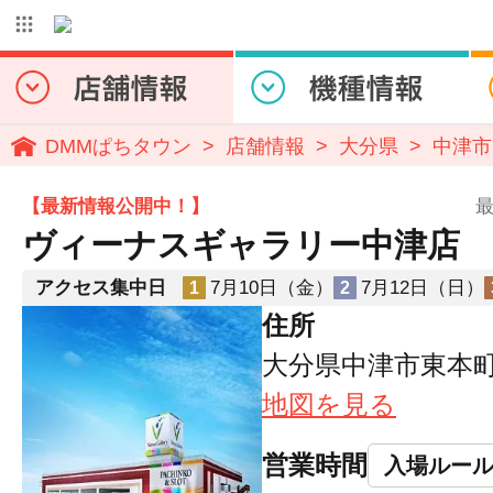
DMMぱちタウン
店舗情報
大分県
中津市
【最新情報公開中！】
最
ヴィーナスギャラリー中津店
アクセス集中日
7月10日（金）
7月12日（日）
1
2
住所
大分県中津市東本町4
地図を見る
営業時間
入場ルー