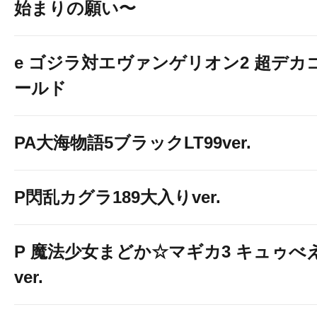
始まりの願い〜
e ゴジラ対エヴァンゲリオン2 超デカ
ールド
PA大海物語5ブラックLT99ver.
P閃乱カグラ189大入りver.
P 魔法少女まどか☆マギカ3 キュゥべ
ver.