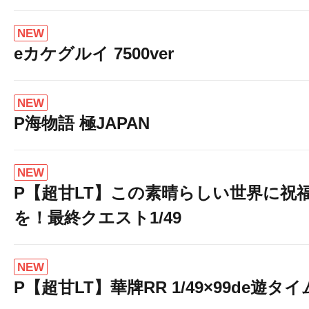
NEW
eカケグルイ 7500ver
NEW
P海物語 極JAPAN
NEW
P【超甘LT】この素晴らしい世界に祝
を！最終クエスト1/49
NEW
P【超甘LT】華牌RR 1/49×99de遊タイ