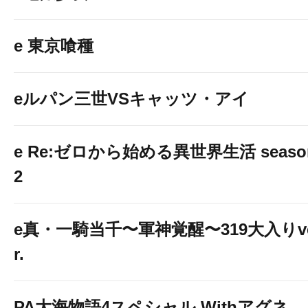
e 東京喰種
eルパン三世VSキャッツ・アイ
e Re:ゼロから始める異世界生活 seaso
2
e真・一騎当千〜軍神覚醒〜319大入りv
r.
PA大海物語4スペシャル Withアグネ