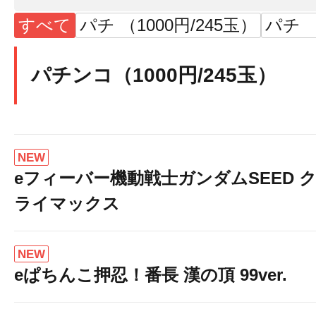
★最新情報★
すべて
パチ （1000円/245玉）
パチ （
パチンコ（1000円/245玉）
★8月8日[土]★
★★朝10時OPEN予
NEW
eフィーバー機動戦士ガンダムSEED 
ライマックス
NEW
eぱちんこ押忍！番長 漢の頂 99ver.