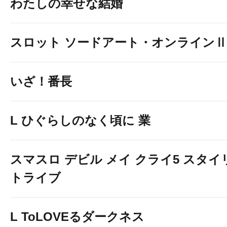
わたしの幸せな結婚
スロット ソードアート・オンラインⅡ
いざ！番長
L ひぐらしのなく頃に 業
スマスロ デビル メイ クライ5 スタ
トライブ
L ToLOVEるダークネス