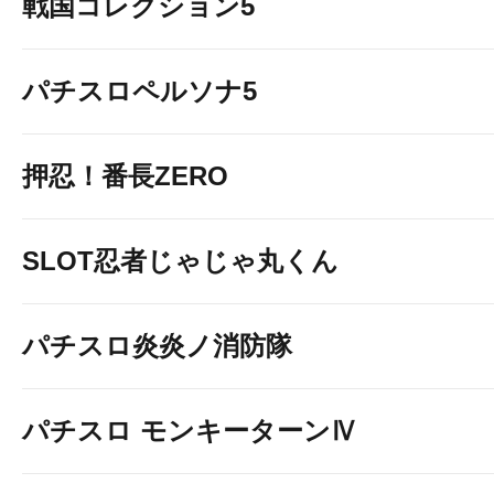
戦国コレクション5
パチスロペルソナ5
押忍！番長ZERO
SLOT忍者じゃじゃ丸くん
パチスロ炎炎ノ消防隊
パチスロ モンキーターンⅣ