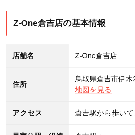
Z-One倉吉店の基本情報
店舗名
Z-One倉吉店
鳥取県倉吉市伊木23
住所
地図を見る
アクセス
倉吉駅から歩いて