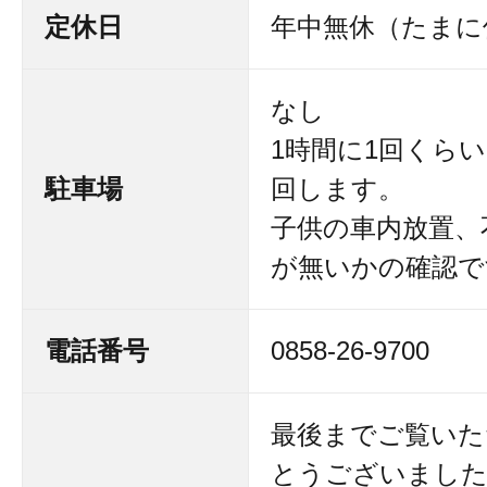
定休日
年中無休（たまに
なし
1時間に1回くら
駐車場
回します。
子供の車内放置、
が無いかの確認で
電話番号
0858-26-9700
最後までご覧いた
とうございまし