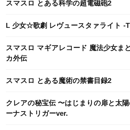
スマスロ とある科学の超電磁砲2
(
L 少女☆歌劇 レヴュースタァライト -The
（不定期で駐車場に出現
スマスロ マギアレコード 魔法少女ま
カ外伝
スマスロ とある魔術の禁書目録2
クレアの秘宝伝 〜はじまりの扉と太陽
ーナストリガーver.