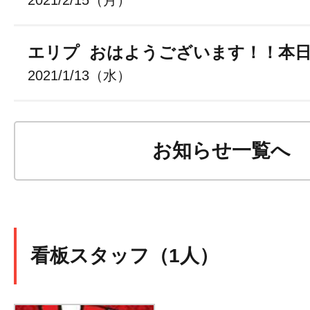
2021/2/15（月）
エリプ おはようございます！！本
2021/1/13（水）
お知らせ一覧へ
看板スタッフ（1人）