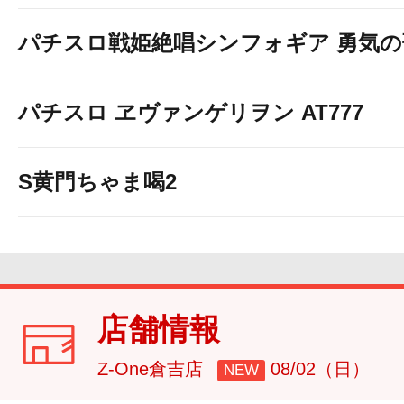
パチスロ戦姫絶唱シンフォギア 勇気の
パチスロ ヱヴァンゲリヲン AT777
S黄門ちゃま喝2
店舗情報
Z-One倉吉店
08/02（日）
NEW