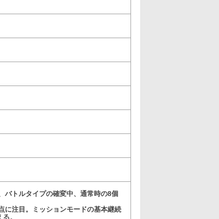
、バトルタイプの確変中、通常時の8個
。
点に注目。ミッションモードの基本継続
える。