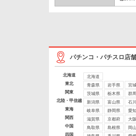
パチンコ・パチスロ店
北海道
北海道
東北
青森県
岩手県
宮
関東
茨城県
栃木県
群
北陸・甲信越
新潟県
富山県
石
東海
岐阜県
静岡県
愛
関西
滋賀県
京都府
大
中国
鳥取県
島根県
岡
四国
徳島県
香川県
愛