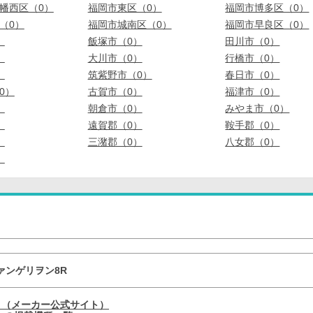
幡西区（0）
福岡市東区（0）
福岡市博多区（0）
（0）
福岡市城南区（0）
福岡市早良区（0）
）
飯塚市（0）
田川市（0）
）
大川市（0）
行橋市（0）
）
筑紫野市（0）
春日市（0）
0）
古賀市（0）
福津市（0）
）
朝倉市（0）
みやま市（0）
）
遠賀郡（0）
鞍手郡（0）
）
三潴郡（0）
八女郡（0）
）
ァンゲリヲン8R
ィ（メーカー公式サイト）