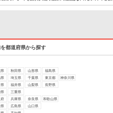
舗を都道府県から探す
城県
秋田県
山形県
福島県
馬県
埼玉県
千葉県
東京都
神奈川県
川県
福井県
山梨県
長野県
知県
三重県
阪府
兵庫県
奈良県
和歌山県
山県
広島県
山口県
媛県
高知県