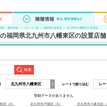
/演出・解析情報
パチンコ一覧
福岡県の設置店
北九州市八幡東区の設置店
8の福岡県北九州市八幡東区の設置店舗
検索
村
レートで絞り込む
登録データがありません
松区（0）
北九州市戸畑区（0）
北九州市小倉北区（