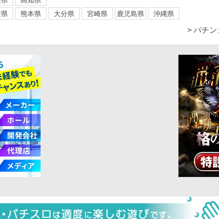
崎県
熊本県
大分県
宮崎県
鹿児島県
沖縄県
> パチ