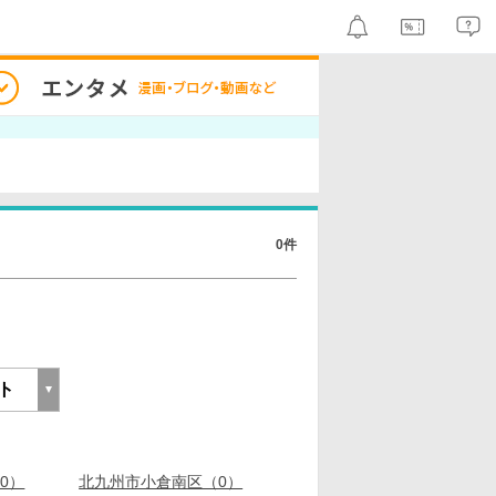
0件
0）
北九州市小倉南区（0）