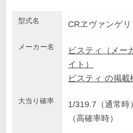
型式名
CRヱヴァンゲリ
メーカー名
ビスティ（メー
イト）
ビスティ の掲載
大当り確率
1/319.7（通常時）
（高確率時）