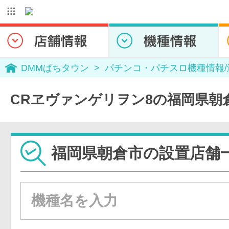
DMMぱちタウン
パチンコ・パチスロ機種情報
CRヱヴァンゲリヲン8の福岡県朝
福岡県朝倉市の設置店舗