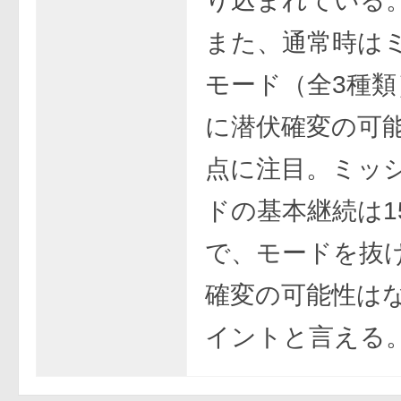
り込まれている
また、通常時は
モード（全3種類
に潜伏確変の可
点に注目。ミッ
ドの基本継続は15
で、モードを抜
確変の可能性は
イントと言える