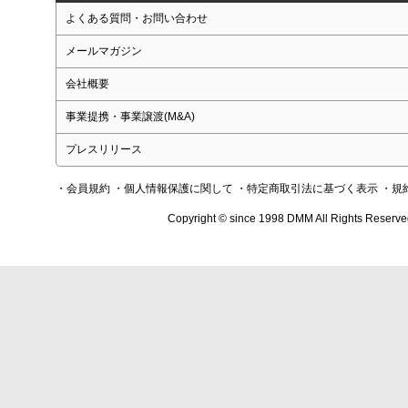
よくある質問・お問い合わせ
メールマガジン
会社概要
事業提携・事業譲渡(M&A)
プレスリリース
・会員規約
・個人情報保護に関して
・特定商取引法に基づく表示
・規
Copyright © since 1998 DMM All Rights Reserve