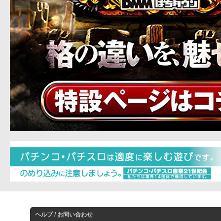
ヘルプ / お問い合わせ