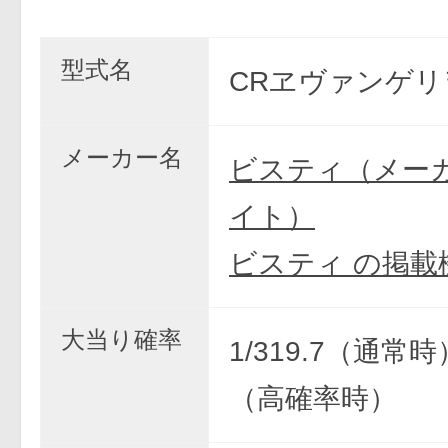
型式名
CRヱヴァンゲリ
メーカー名
ビスティ（メー
イト）
ビスティ の掲載
大当り確率
1/319.7（通常時）
（高確率時）