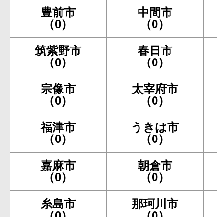
豊前市
中間市
（0）
（0）
筑紫野市
春日市
（0）
（0）
宗像市
太宰府市
（0）
（0）
福津市
うきは市
（0）
（0）
嘉麻市
朝倉市
（0）
（0）
糸島市
那珂川市
（0）
（0）