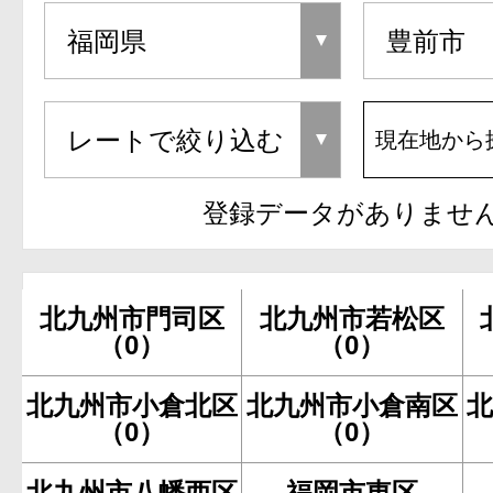
現在地から
登録データがありませ
北九州市門司区
北九州市若松区
（0）
（0）
北九州市小倉北区
北九州市小倉南区
（0）
（0）
北九州市八幡西区
福岡市東区