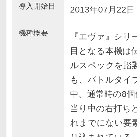
導入開始日
2013年07月22
機種概要
『エヴァ』シリ
目となる本機は
ルスペックを踏
も、バトルタイ
中、通常時の8個
当り中の右打ち
れまでにない要