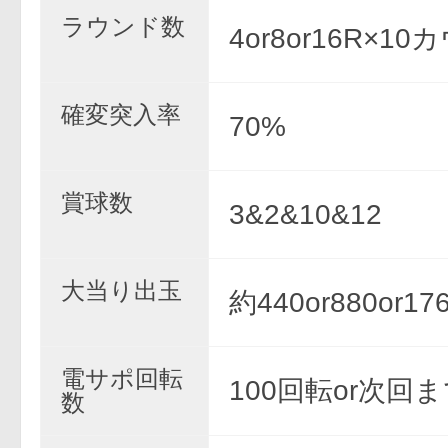
ラウンド数
4or8or16R×1
確変突入率
70%
賞球数
3&2&10&12
大当り出玉
約440or880or17
電サポ回転
100回転or次回
数