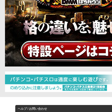
ヘルプ / お問い合わせ