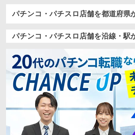
パチンコ・パチスロ店舗を都道府県
パチンコ・パチスロ店舗を沿線・駅