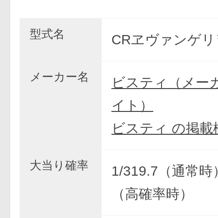
型式名
CRヱヴァンゲリ
メーカー名
ビスティ（メー
イト）
ビスティ の掲載
大当り確率
1/319.7（通常時）
（高確率時）