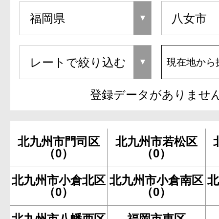
現在地から
登録データがありませ
北九州市門司区
北九州市若松区
（0）
（0）
北九州市小倉北区
北九州市小倉南区
（0）
（0）
北九州市八幡西区
福岡市東区