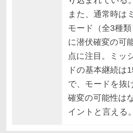
り込まれている
また、通常時は
モード（全3種類
に潜伏確変の可
点に注目。ミッ
ドの基本継続は15
で、モードを抜
確変の可能性は
イントと言える