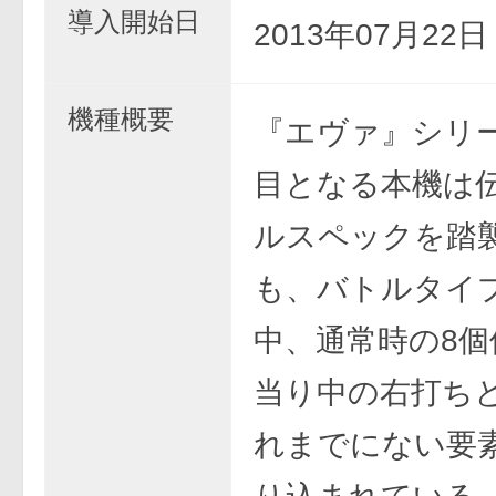
導入開始日
2013年07月22
機種概要
『エヴァ』シリ
目となる本機は
ルスペックを踏
も、バトルタイ
中、通常時の8個
当り中の右打ち
れまでにない要