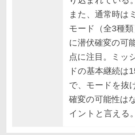
り込まれている
また、通常時は
モード（全3種類
に潜伏確変の可
点に注目。ミッ
ドの基本継続は15
で、モードを抜
確変の可能性は
イントと言える