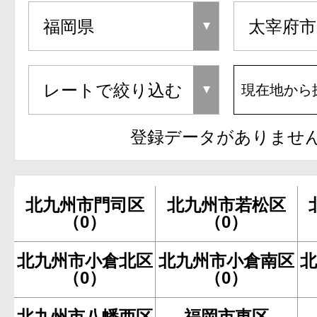
現在地から
登録データがありませ
北九州市門司区
北九州市若松区
（0）
（0）
北九州市小倉北区
北九州市小倉南区
（0）
（0）
北九州市八幡西区
福岡市東区