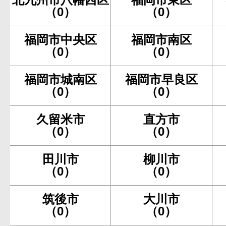
（0）
（0）
福岡市中央区
福岡市南区
（0）
（0）
福岡市城南区
福岡市早良区
（0）
（0）
久留米市
直方市
（0）
（0）
田川市
柳川市
（0）
（0）
筑後市
大川市
（0）
（0）