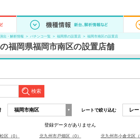
/演出・解析情報
パチンコ一覧
福岡県の設置店
福岡市南区の設置店
8の福岡県福岡市南区の設置店舗
検索
村
レートで絞り込む
登録データがありません
松区（0）
北九州市戸畑区（0）
北九州市小倉北区（