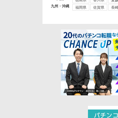
九州・沖縄
福岡県
佐賀県
長