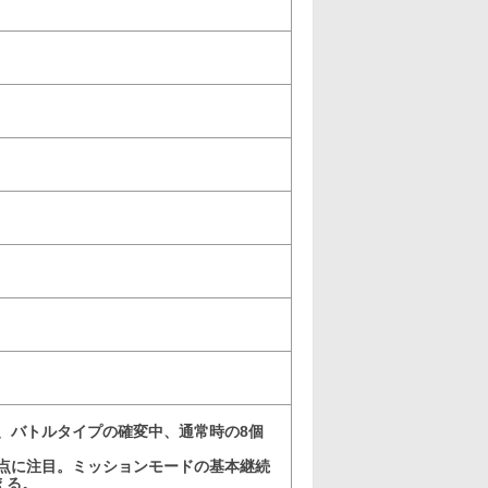
、バトルタイプの確変中、通常時の8個
。
点に注目。ミッションモードの基本継続
える。