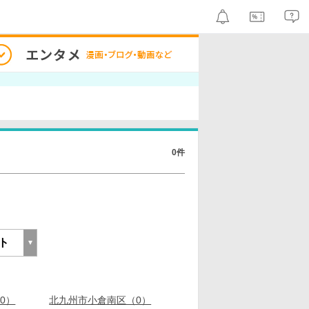
0件
0）
北九州市小倉南区（0）