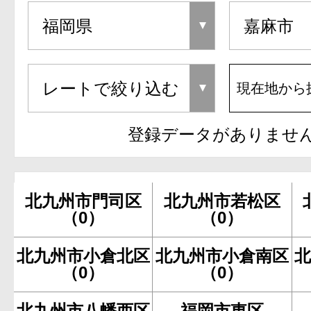
現在地から
登録データがありませ
北九州市門司区
北九州市若松区
（0）
（0）
北九州市小倉北区
北九州市小倉南区
（0）
（0）
北九州市八幡西区
福岡市東区