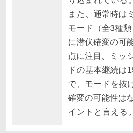
り込まれている
また、通常時は
モード（全3種類
に潜伏確変の可
点に注目。ミッ
ドの基本継続は15
で、モードを抜
確変の可能性は
イントと言える