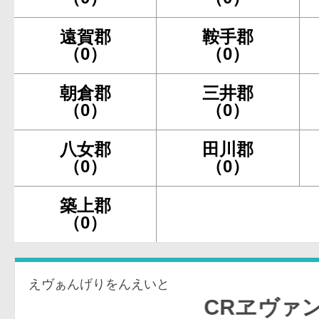
遠賀郡
鞍手郡
（0）
（0）
朝倉郡
三井郡
（0）
（0）
八女郡
田川郡
（0）
（0）
築上郡
（0）
えヴぁんげりをんえいと
CRヱヴァンゲリ