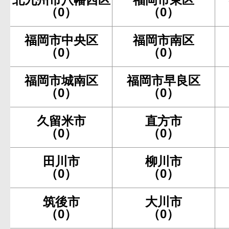
（0）
（0）
福岡市中央区
福岡市南区
（0）
（0）
福岡市城南区
福岡市早良区
（0）
（0）
久留米市
直方市
（0）
（0）
田川市
柳川市
（0）
（0）
筑後市
大川市
（0）
（0）