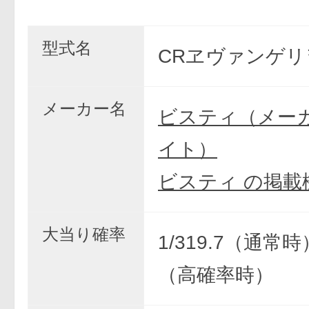
型式名
CRヱヴァンゲリ
メーカー名
ビスティ（メー
イト）
ビスティ の掲載
大当り確率
1/319.7（通常時）
（高確率時）