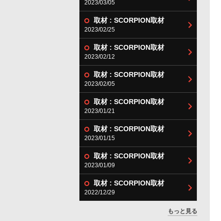
2023/03/05
取材 : SCORPION取材
2023/02/25
取材 : SCORPION取材
2023/02/12
取材 : SCORPION取材
2023/02/05
取材 : SCORPION取材
2023/01/21
取材 : SCORPION取材
2023/01/15
取材 : SCORPION取材
2023/01/09
取材 : SCORPION取材
2022/12/29
もっと見る