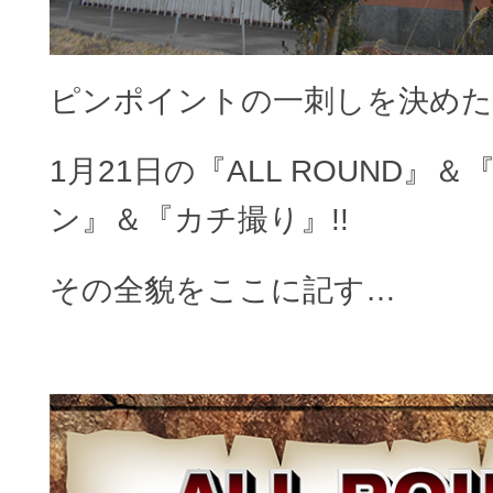
ピンポイントの一刺しを決め
1月21日の『ALL ROUND』
ン』＆『カチ撮り』!!
その全貌をここに記す…