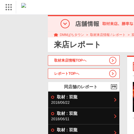
取材来店情報 / レポート
DMMぱちタウン
来店レポート
取材来店情報TOPへ
レポートTOPへ
同店舗のレポート
PR
取材 : 双龍
2018/06/22
取材 : 双龍
2018/06/11
取材 : 双龍