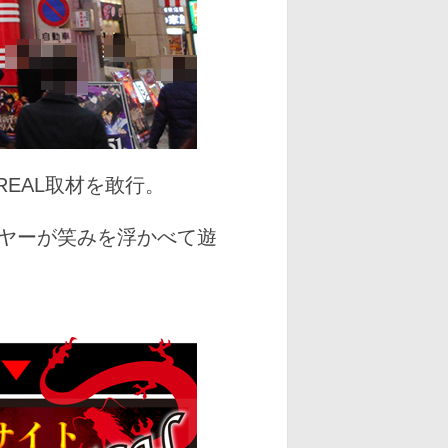
REAL取材を敢行。
ヤーが笑みを浮かべて遊