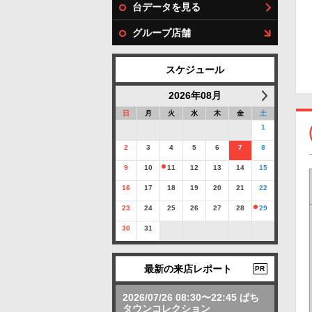
台データを見る
グループ店舗
スケジュール
2026年08月
日
月
火
水
木
金
土
1
2
3
4
5
6
7
8
9
10
11
12
13
14
15
16
17
18
19
20
21
22
23
24
25
26
27
28
29
30
31
最新の来店レポート
PR
2026/07/26 08:30〜22:45 ぱち
タウンコレクション