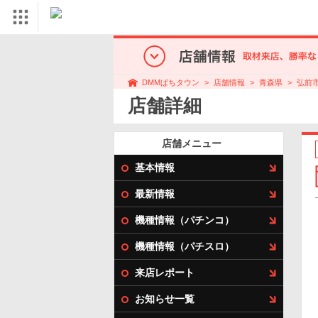
店舗情報
青森県
弘前
DMMぱちタウン
店舗詳細
店舗メニュー
基本情報
最新情報
機種情報（パチンコ）
機種情報（パチスロ）
来店レポート
お知らせ一覧