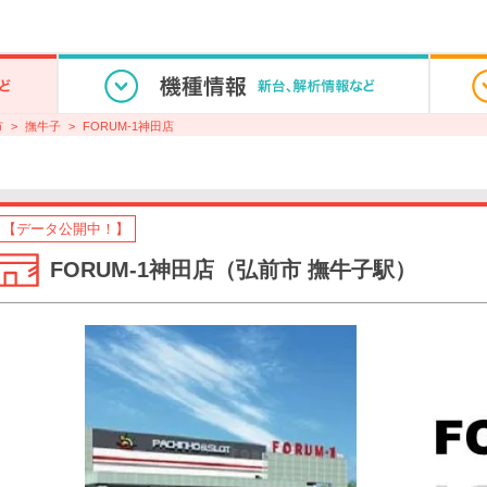
市
撫牛子
FORUM-1神田店
【データ公開中！】
FORUM-1神田店（弘前市 撫牛子駅）