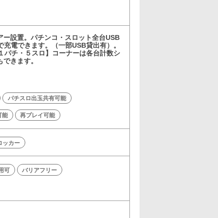
アー設置。パチンコ・スロット全台USB
で充電できます。（一部USB貸出有）。
【１パチ・５スロ】コーナーは各台計数シ
もできます。
パチスロ出玉共有可能
可能
再プレイ可能
ロッカー
利用可
バリアフリー