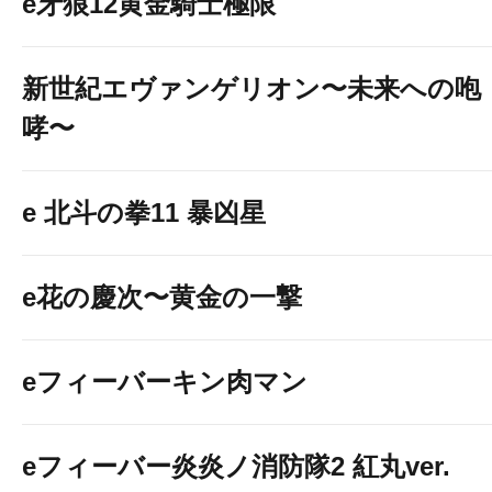
e牙狼12黄金騎士極限
新世紀エヴァンゲリオン〜未来への咆
哮〜
e 北斗の拳11 暴凶星
e花の慶次〜黄金の一撃
eフィーバーキン肉マン
eフィーバー炎炎ノ消防隊2 紅丸ver.