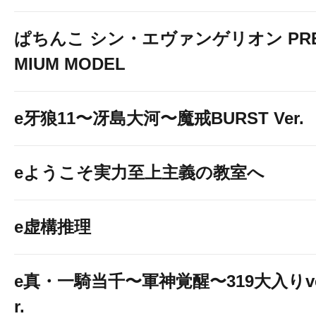
ぱちんこ シン・エヴァンゲリオン PR
MIUM MODEL
e牙狼11〜冴島大河〜魔戒BURST Ver.
eようこそ実力至上主義の教室へ
e虚構推理
e真・一騎当千〜軍神覚醒〜319大入りv
r.