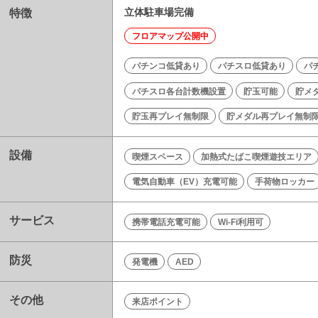
特徴
立体駐車場完備
フロアマップ公開中
パチンコ低貸あり
パチスロ低貸あり
パ
パチスロ各台計数機設置
貯玉可能
貯メ
貯玉再プレイ無制限
貯メダル再プレイ無制
設備
喫煙スペース
加熱式たばこ喫煙遊技エリア
電気自動車（EV）充電可能
手荷物ロッカー
サービス
携帯電話充電可能
Wi-Fi利用可
防災
発電機
AED
その他
来店ポイント