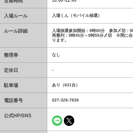
営業時間
10:00~22:45
入場ルール
入場くん（モバイル抽選）
ルール詳細
入場抽選参加開始：9時00分 参加〆切：9
再整列：9時45分～9時55分〆切 ※間
ります。
整理券
なし
定休日
-
駐車場
あり（631台）
電話番号
027-329-7839
公式HP/SNS