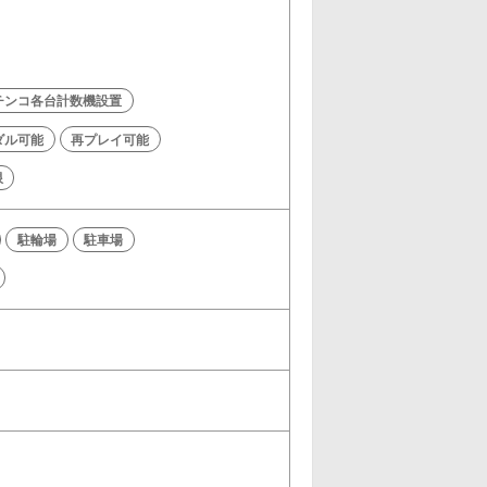
チンコ各台計数機設置
ダル可能
再プレイ可能
限
駐輪場
駐車場