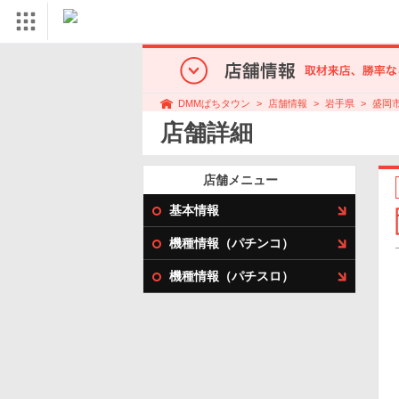
店舗情報
岩手県
盛岡
DMMぱちタウン
店舗詳細
店舗メニュー
基本情報
機種情報（パチンコ）
機種情報（パチスロ）