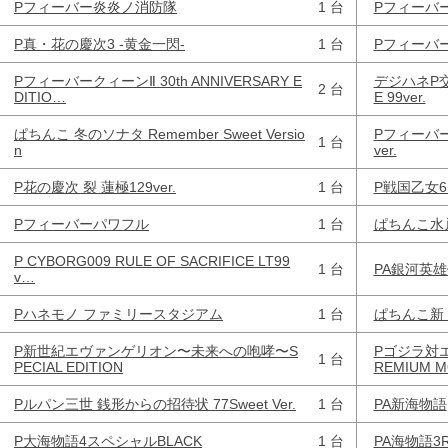
Pフィーバー炎炎ノ消防隊
1 台
Pフィーバ
P真・花の慶次3 -黄金一閃-
1 台
Pフィーバー炎
PフィーバークィーンⅡ 30th ANNIVERSARY E
デジハネP交
2 台
DITIO…
E 99ver.
ぱちんこ 冬のソナタ Remember Sweet Versio
Pフィーバー
1 台
n
ver.
P花の慶次 裂 蓮極129ver.
1 台
P戦国乙女6
Pフィーバーパワフル
1 台
ぱちんこ水
P CYBORG009 RULE OF SACRIFICE LT99
1 台
PA銀河英雄伝説
v…
Pハネモノ ファミリースタジアム
1 台
ぱちんこ新・
P新世紀エヴァンゲリオン〜未来への咆哮〜S
Pゴジラ対
1 台
PECIAL EDITION
REMIUM M
Pルパン三世 銭形からの招待状 77Sweet Ver.
1 台
PA新海物語
P大海物語4スペシャルBLACK
1 台
PA海物語3R