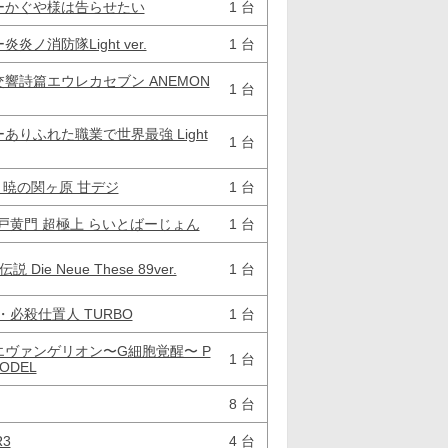
ーかぐや様は告らせたい
1 台
炎ノ消防隊Light ver.
1 台
響詩篇エウレカセブン ANEMON
1 台
ありふれた職業で世界最強 Light
1 台
 暁の関ヶ原 甘デジ
1 台
戸黄門 超極上 らいとばーじょん
1 台
 Die Neue These 89ver.
1 台
必殺仕置人 TURBO
1 台
エヴァンゲリオン〜G細胞覚醒〜 P
1 台
ODEL
8 台
3
4 台