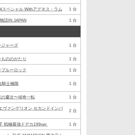
4スペシャル Withアグネス・ラム
1 台
語IN JAPAN
1 台
ンジャーズ
1 台
ーもののがたり
1 台
ーブルーロック
1 台
金騎士極限
1 台
花の慶次〜傾奇一転
1 台
対エヴァンゲリオン セカンドインパ
2 台
 戦極最強ドデカ199ver.
1 台