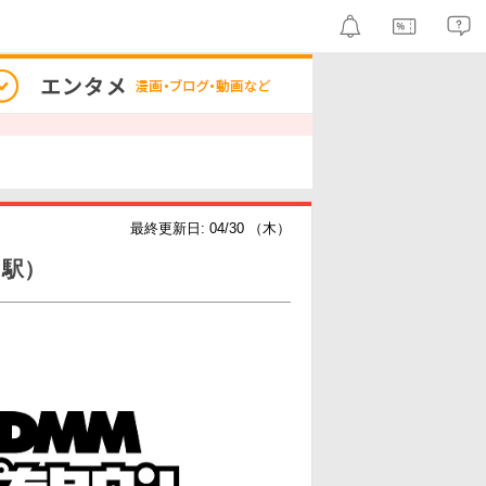
最終更新日: 04/30 （木）
）駅）