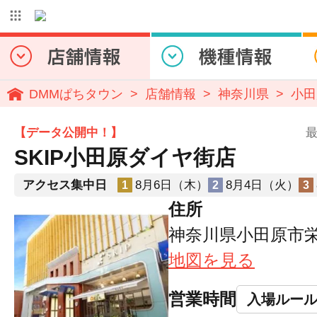
DMMぱちタウン
店舗情報
神奈川県
小田
【データ公開中！】
最
SKIP小田原ダイヤ街店
アクセス集中日
8月6日（木）
8月4日（火）
1
2
3
住所
神奈川県小田原市栄町
地図を見る
営業時間
入場ルー