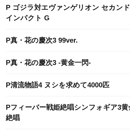
P ゴジラ対エヴァンゲリオン セカン
インパクト G
P真・花の慶次3 99ver.
P真・花の慶次3 -黄金一閃-
P清流物語4 ヌシを求めて4000匹
Pフィーバー戦姫絶唱シンフォギア3黄
お友達になりませんか？
絶唱