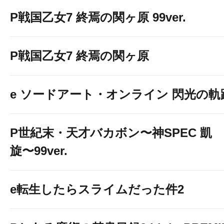
お友達追加はこちらから！
P戦国乙女7 終焉の関ヶ原 99ver.
↓↓↓↓↓↓↓↓
P戦国乙女7 終焉の関ヶ原
e ソードアート・オンライン 閃光の軌
P世紀末・天才バカボン〜神SPEC 凱
☆☆☆☆☆☆☆☆☆☆☆☆☆
旋〜99ver.
☆
e転生したらスライムだった件2