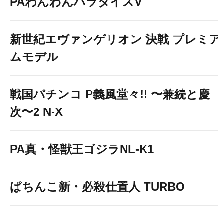
PAわんわんパラダイスV
新世紀エヴァンゲリオン 決戦 プレミ
ムモデル
戦国パチンコ P義風堂々!! 〜兼続と慶
次〜2 N-X
PA真・怪獣王ゴジラNL-K1
ぱちんこ新・必殺仕置人 TURBO