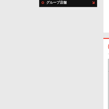
グループ店舗