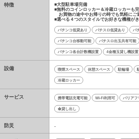
特徴
■大型駐車場完備
■無料のコインロッカー＆冷蔵ロッカーも
お買物の途中やお帰りの時でも気軽にご
■選べる４つのスタイルでお好きな機種が
パチンコ低貸あり
パチスロ低貸あり
パ
パチンコ台移動可能
パチスロ出玉共有可能
パチンコ各台計数機設置
4金種玉貸し機設置
設備
喫煙スペース
休憩スペース
駐輪場
冷蔵ロッカー
サービス
携帯電話充電可能
Wi-Fi利用可
バリアフ
傘貸し出し
防災
-