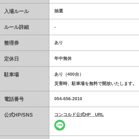
入場ルール
抽選
ルール詳細
-
整理券
あり
定休日
年中無休
駐車場
あり（400台）
災害時、駐車場を無料で開放いたします。
電話番号
054-656-2010
公式HP/SNS
コンコルド公式HP URL