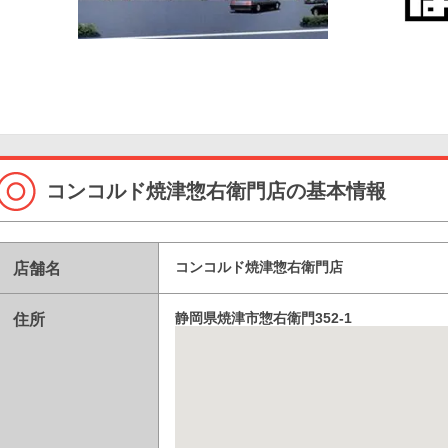
コンコルド焼津惣右衛門店の基本情報
店舗名
コンコルド焼津惣右衛門店
住所
静岡県焼津市惣右衛門352-1