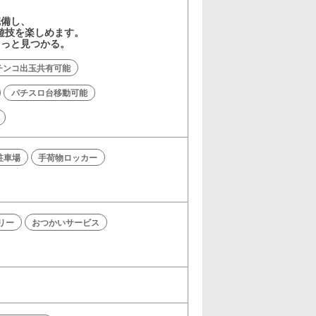
完備し、
遊技を楽しめます。
きっと見つかる。
チンコ出玉共有可能
パチスロ台移動可能
駐車場
手荷物ロッカー
リー
おつかいサービス