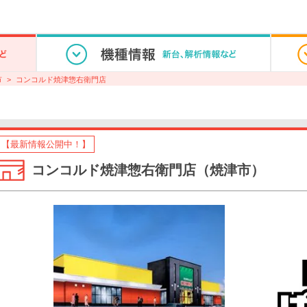
市
コンコルド焼津惣右衛門店
【最新情報公開中！】
コンコルド焼津惣右衛門店（焼津市）