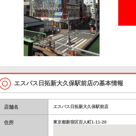
エスパス日拓新大久保駅前店の基本情報
店舗名
エスパス日拓新大久保駅前店
住所
東京都新宿区百人町1-11-20