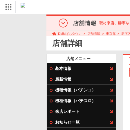
店舗情報
東京都
新宿
DMMぱちタウン
店舗詳細
店舗メニュー
基本情報
最新情報
機種情報（パチンコ）
機種情報（パチスロ）
来店レポート
お知らせ一覧