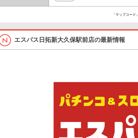
「マップコード」
エスパス日拓新大久保駅前店の最新情報