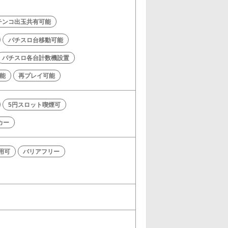
チンコ出玉共有可能
パチスロ台移動可能
パチスロ各台計数機設置
能
再プレイ可能
5円スロット喫煙可
カー
利用可
バリアフリー