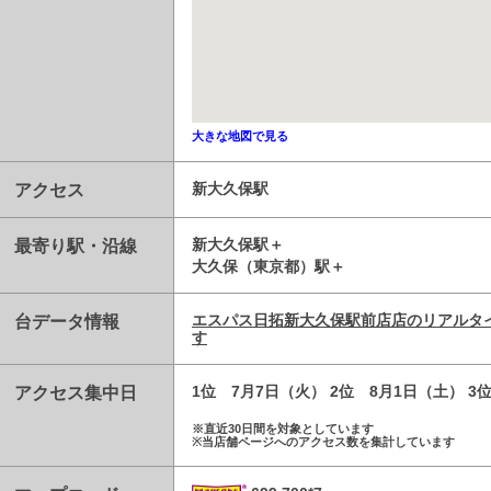
大きな地図で見る
アクセス
新大久保駅
最寄り駅・沿線
新大久保駅
大久保（東京都）駅
台データ情報
エスパス日拓新大久保駅前店店のリアルタ
す
アクセス集中日
1位 7月7日（火） 2位 8月1日（土） 3
※直近30日間を対象としています
※当店舗ページへのアクセス数を集計しています