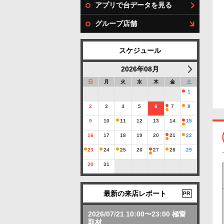
アプリで台データを見る
グループ店舗
スケジュール
2026年08月
日
月
火
水
木
金
土
1
2
3
4
5
6
7
8
9
10
11
12
13
14
15
16
17
18
19
20
21
22
23
24
25
26
27
28
29
30
31
最新の来店レポート
PR
2026/07/21 10:00〜23:00 極誓
取材