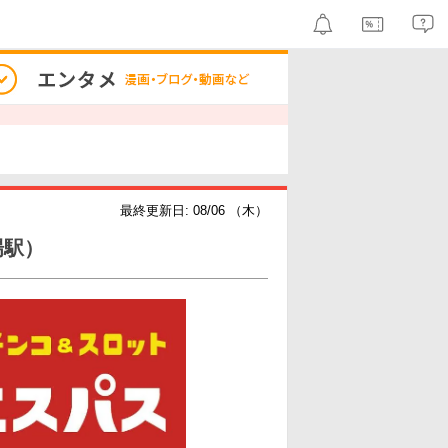
最終更新日: 08/06 （木）
場駅）