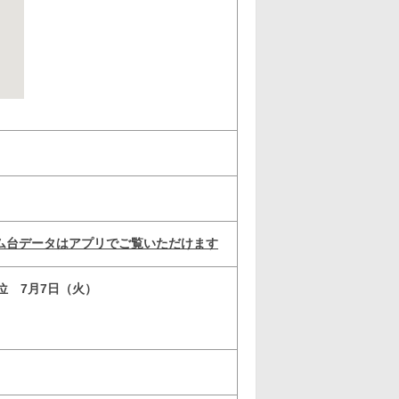
ム台データはアプリでご覧いただけます
3位 7月7日（火）