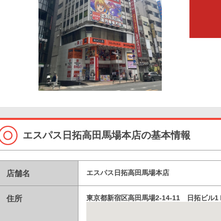
エスパス日拓高田馬場本店の基本情報
店舗名
エスパス日拓高田馬場本店
住所
東京都新宿区高田馬場2-14-11 日拓ビル1