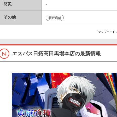
防災
-
その他
駅近店舗
「マップコード」
エスパス日拓高田馬場本店の最新情報