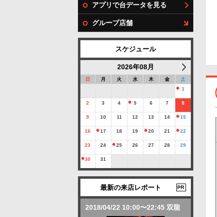
アプリで台データを見る
グループ店舗
スケジュール
2026年08月
日
月
火
水
木
金
土
1
2
3
4
5
6
7
8
9
10
11
12
13
14
15
16
17
18
19
20
21
22
23
24
25
26
27
28
29
30
31
最新の来店レポート
PR
2018/04/22 10:00〜22:45 双龍