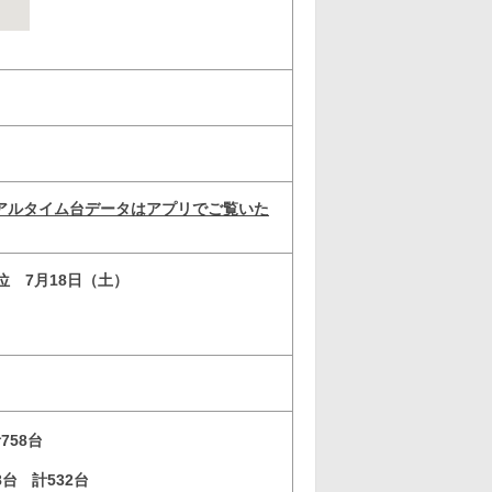
アルタイム台データはアプリでご覧いた
3位 7月18日（土）
758台
8台
計532台