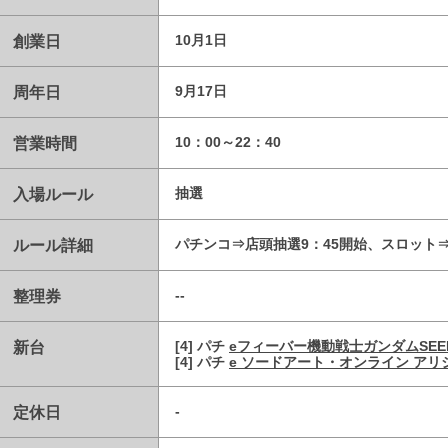
創業日
10月1日
周年日
9月17日
営業時間
10：00～22：40
入場ルール
抽選
ルール詳細
パチンコ⇒店頭抽選9：45開始、スロット⇒7
整理券
--
新台
[4] パチ
eフィーバー機動戦士ガンダムSEE
[4] パチ
e ソードアート・オンライン アリ
定休日
-