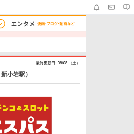
最終更新日: 08/08 （土）
 新小岩駅）