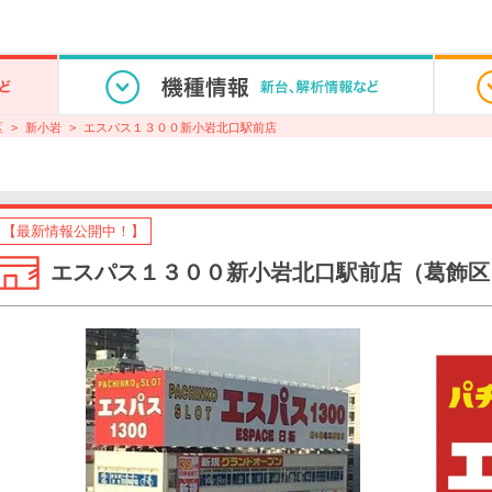
区
新小岩
エスパス１３００新小岩北口駅前店
【最新情報公開中！】
エスパス１３００新小岩北口駅前店（葛飾区