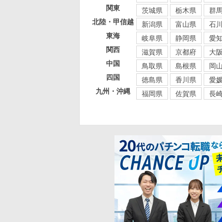
関東
茨城県
栃木県
群
北陸・甲信越
新潟県
富山県
石
東海
岐阜県
静岡県
愛
関西
滋賀県
京都府
大
中国
鳥取県
島根県
岡
四国
徳島県
香川県
愛
九州・沖縄
福岡県
佐賀県
長