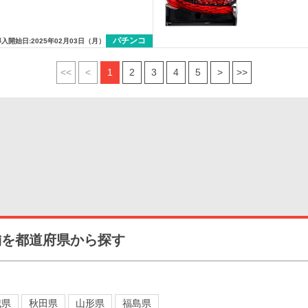
パチンコ
導入開始日:2025年02月03日（月）
<<
<
1
2
3
4
5
>
>>
舗を都道府県から探す
城県
秋田県
山形県
福島県