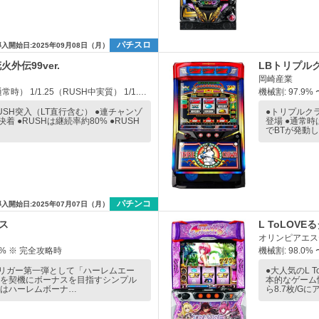
パチスロ
導入開始日:2025年09月08日（月）
外伝99ver.
LBトリプル
岡崎産業
大当り確率: 1/99.90（通常時） 1/1.25（RUSH中実質） 1/1.07（LT中実質）
機械割: 97.9% 
USH突入（LT直行含む） ●連チャンゾ
●トリプルク
 ●RUSHは継続率約80% ●RUSH
登場 ●通常時
でBTが発動し
パチンコ
導入開始日:2025年07月07日（月）
ス
L ToLOVEる
オリンピアエス
.4% ※ 完全攻略時
機械割: 98.0% 
トリガー第一弾として「ハーレムエー
●大人気のL 
役を契機にボーナスを目指すシンプル
本的なゲーム
スはハーレムボーナ…
ら8.7枚/G