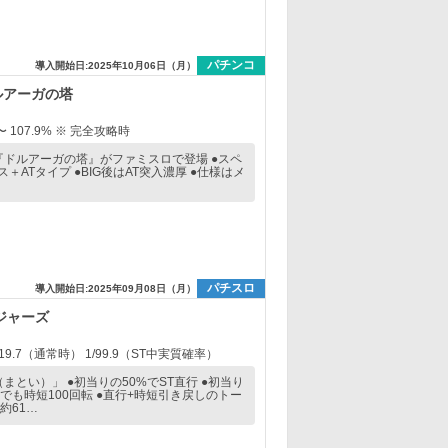
パチンコ
導入開始日:2025年10月06日（月）
ルアーガの塔
 〜 107.9% ※ 完全攻略時
『ドルアーガの塔』がファミスロで登場 ●スペ
＋ATタイプ ●BIG後はAT突入濃厚 ●仕様はメ
パチスロ
導入開始日:2025年09月08日（月）
ジャーズ
319.7（通常時） 1/99.9（ST中実質確率）
まとい）」 ●初当りの50%でST直行 ●初当り
でも時短100回転 ●直行+時短引き戻しのトー
約61…