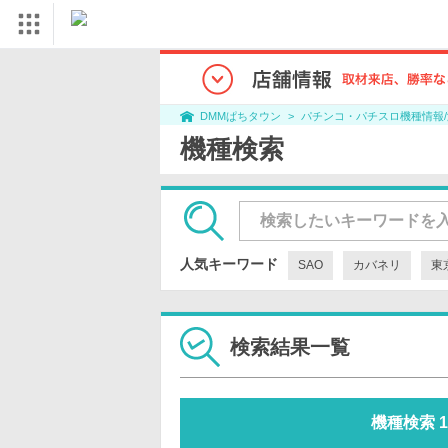
パチンコ・パチスロ機種情報
DMMぱちタウン
機種検索
人気キーワード
SAO
カバネリ
東
検索結果一覧
機種検索 1