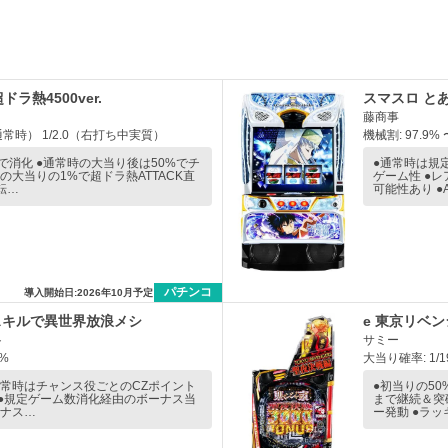
ドラ熱4500ver.
スマスロ と
藤商事
（通常時） 1/2.0（右打ち中実質）
機械割: 97.9% 
で消化 ●通常時の大当り後は50%でチ
●通常時は規
の大当りの1%で超ドラ熱ATTACK直
ゲーム性 ●
転…
可能性あり ●
パチンコ
導入開始日:2026年10月予定
スキルで異世界放浪メシ
e 東京リベ
ト
サミー
1%
大当り確率: 1/
●通常時はチャンス役ごとのCZポイント
●初当りの50
 ●規定ゲーム数消化経由のボーナス当
まで継続＆突
ーナス…
ー発動 ●ラ