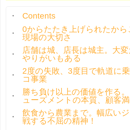
Contents
0からたたき上げられたから
現場の大切さ
店舗は城、店長は城主。大変
やりがいもある
2度の失敗、3度目で軌道に
コ事業
勝ち負け以上の価値を作る
ューズメントの本質、顧客満
飲食から農業まで。幅広い
戦する不屈の精神！