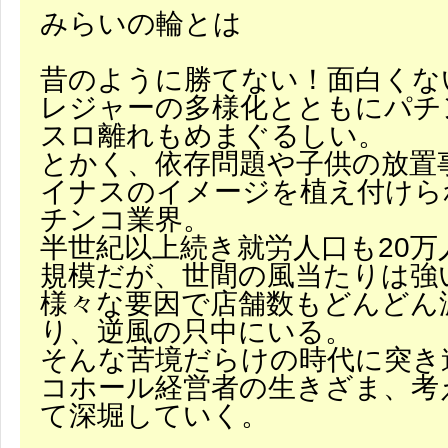
みらいの輪とは
昔のように勝てない！面白くな
レジャーの多様化とともにパチ
スロ離れもめまぐるしい。
とかく、依存問題や子供の放置
イナスのイメージを植え付けら
チンコ業界。
半世紀以上続き就労人口も20万
規模だが、世間の風当たりは強
様々な要因で店舗数もどんどん
り、逆風の只中にいる。
そんな苦境だらけの時代に突き
コホール経営者の生きざま、考
て深堀していく。