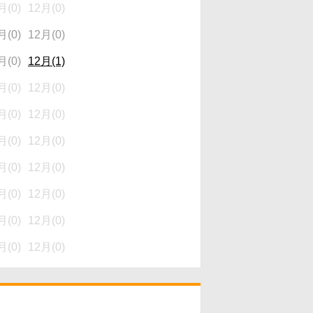
月(0)
12月(0)
月(0)
12月(0)
月(0)
12月(1)
月(0)
12月(0)
月(0)
12月(0)
月(0)
12月(0)
月(0)
12月(0)
月(0)
12月(0)
月(0)
12月(0)
月(0)
12月(0)