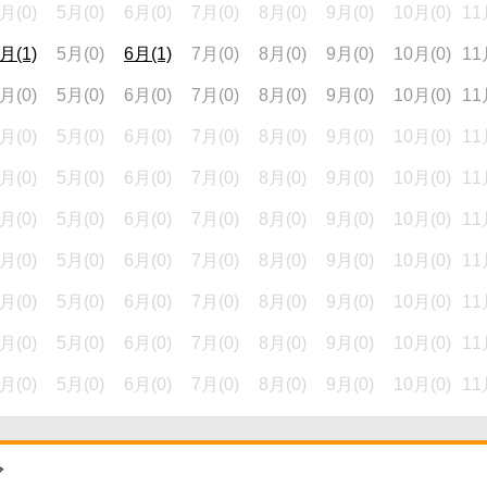
月(0)
5月(0)
6月(0)
7月(0)
8月(0)
9月(0)
10月(0)
11
月(1)
5月(0)
6月(1)
7月(0)
8月(0)
9月(0)
10月(0)
11
月(0)
5月(0)
6月(0)
7月(0)
8月(0)
9月(0)
10月(0)
11
月(0)
5月(0)
6月(0)
7月(0)
8月(0)
9月(0)
10月(0)
11
月(0)
5月(0)
6月(0)
7月(0)
8月(0)
9月(0)
10月(0)
11
月(0)
5月(0)
6月(0)
7月(0)
8月(0)
9月(0)
10月(0)
11
月(0)
5月(0)
6月(0)
7月(0)
8月(0)
9月(0)
10月(0)
11
月(0)
5月(0)
6月(0)
7月(0)
8月(0)
9月(0)
10月(0)
11
月(0)
5月(0)
6月(0)
7月(0)
8月(0)
9月(0)
10月(0)
11
月(0)
5月(0)
6月(0)
7月(0)
8月(0)
9月(0)
10月(0)
11
グ