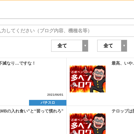
不滅なり…ですな！
最高、いや
2021/06/01
パチスロ
MBの入れ食い”と“習って慣れろ”
テロップは