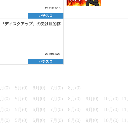
2021/03/15
パチスロ
は『ディスクアップ』の受け皿的存
2020/12/26
パチスロ
月(0)
5月(0)
6月(0)
7月(0)
8月(0)
月(0)
5月(0)
6月(0)
7月(0)
8月(0)
9月(0)
10月(0)
11
月(0)
5月(0)
6月(0)
7月(0)
8月(0)
9月(0)
10月(0)
11
月(0)
5月(0)
6月(0)
7月(0)
8月(0)
9月(0)
10月(0)
11