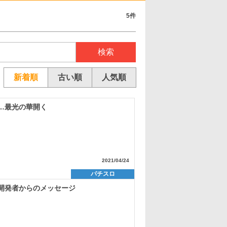
5件
検索
新着順
古い順
人気順
…最光の華開く
2021/04/24
パチスロ
開発者からのメッセージ