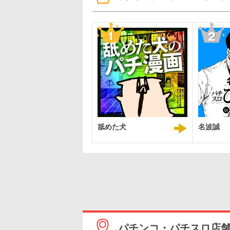
舐めた犬
名波誠
パチンコ・パチスロ店