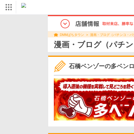
漫画・ブログ（パチンコ・パ
DMMぱちタウン
漫画・ブログ（パチン
石橋ベンゾーの多ベン