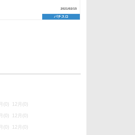
2021/02/15
パチスロ
月(0)
12月(0)
月(0)
12月(0)
月(0)
12月(0)