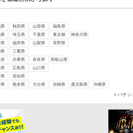
城県
秋田県
山形県
福島県
馬県
埼玉県
千葉県
東京都
神奈川県
川県
福井県
山梨県
長野県
知県
三重県
阪府
兵庫県
奈良県
和歌山県
山県
広島県
山口県
媛県
高知県
崎県
熊本県
大分県
宮崎県
鹿児島県
沖縄県
> パチ