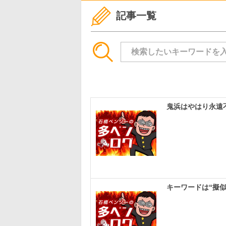
記事一覧
鬼浜はやはり永遠
キーワードは“擬似