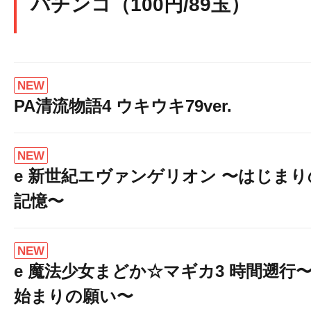
パチンコ（100円/89玉）
NEW
PA清流物語4 ウキウキ79ver.
NEW
e 新世紀エヴァンゲリオン 〜はじまり
記憶〜
NEW
e 魔法少女まどか☆マギカ3 時間遡行
始まりの願い〜