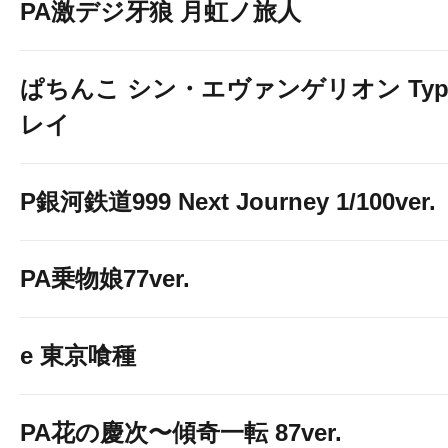
PA激デジ牙狼 月虹ノ旅人
ぱちんこ シン・エヴァンゲリオン Typ
レイ
P銀河鉄道999 Next Journey 1/100ver.
PA乗物娘77ver.
e 東京喰種
PA花の慶次〜傾奇一転 87ver.