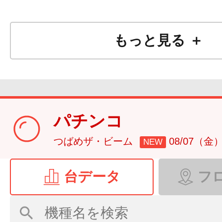
もっと見る ＋
パチンコ
つばめザ・ビーム
08/07（金
NEW
台データ
フ