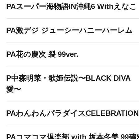
PAスーパー海物語IN沖縄6 Withえなこ
PA激デジ ジューシーハニーハーレム
PA花の慶次 裂 99ver.
P中森明菜・歌姫伝説〜BLACK DIVA
愛〜
PAわんわんパラダイスCELEBRATION
PAコマコマ倶楽部 with 坂本冬美 99確