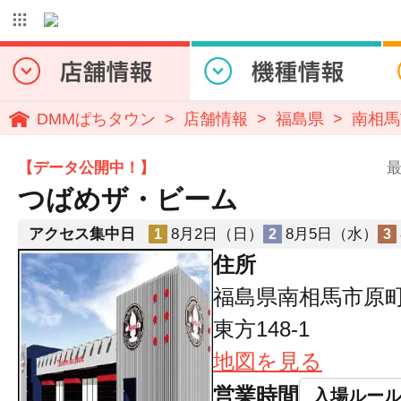
DMMぱちタウン
店舗情報
福島県
南相馬
【データ公開中！】
最
つばめザ・ビーム
アクセス集中日
8月2日（日）
8月5日（水）
1
2
3
住所
福島県南相馬市原
東方148-1
地図を見る
営業時間
入場ルー