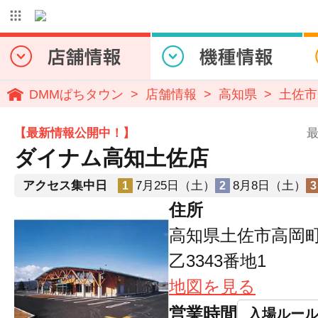
DMMぱちタウン
店舗情報
高知県
土佐市
【最新情報公開中！】
最
ダイナム高知土佐店
アクセス集中日
7月25日（土）
8月8日（土）
1
2
3
住所
高知県土佐市高岡
乙3343番地1
地図を見る
営業時間
入場ルー