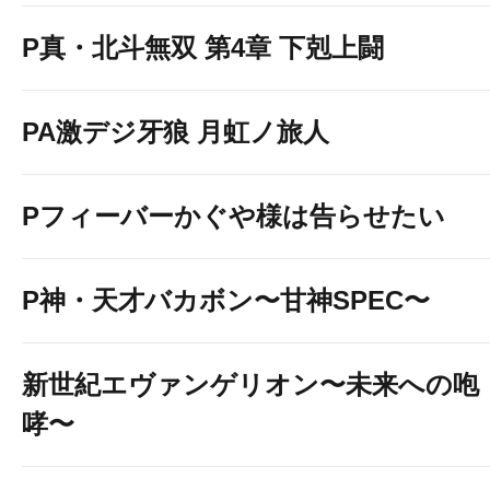
P真・北斗無双 第4章 下剋上闘
PA激デジ牙狼 月虹ノ旅人
Pフィーバーかぐや様は告らせたい
P神・天才バカボン〜甘神SPEC〜
新世紀エヴァンゲリオン〜未来への咆
哮〜