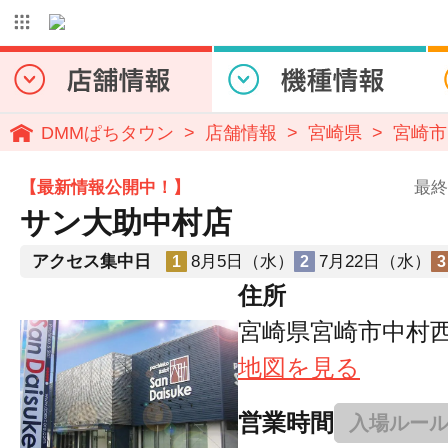
DMMぱちタウン
店舗情報
宮崎県
宮崎市
【最新情報公開中！】
最終
サン大助中村店
アクセス集中日
8月5日（水）
7月22日（水）
1
2
3
住所
宮崎県宮崎市中村西2
地図を見る
営業時間
入場ルー