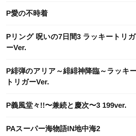
P愛の不時着
Pリング 呪いの7日間3 ラッキートリガ
ーVer.
P緋弾のアリア～緋緋神降臨～ラッキ
トリガーVer.
P義風堂々!!〜兼続と慶次〜3 199ver.
PAスーパー海物語IN地中海2