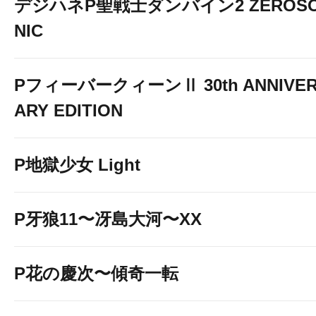
デジハネP聖戦士ダンバイン2 ZEROS
NIC
PフィーバークィーンⅡ 30th ANNIVE
ARY EDITION
P地獄少女 Light
P牙狼11〜冴島大河〜XX
P花の慶次〜傾奇一転