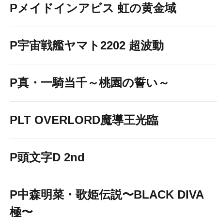
Pメイドインアビス 虹の黄金域
P宇宙戦艦ヤマト2202 超波動
P真・一騎当千～桃園の誓い～
PLT OVERLORD魔導王光臨
P頭文字D 2nd
P中森明菜・歌姫伝説〜BLACK DIVA
極〜