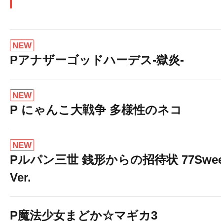
NEW
Pアナザーゴッドハーデス-獄炎-
NEW
P にゃんこ大戦争 多様性のネコ
NEW
Pルパン三世 銭形からの招待状 77Swee
Ver.
P魔法少女まどか☆マギカ3